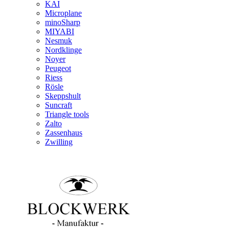
KAI
Microplane
minoSharp
MIYABI
Nesmuk
Nordklinge
Noyer
Peugeot
Riess
Rösle
Skeppshult
Suncraft
Triangle tools
Zalto
Zassenhaus
Zwilling