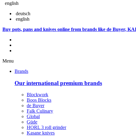
english
deutsch
english
Buy pots, pans and knives online from brands like de Buyer, KA
Menu
Brands
Our international premium brands
Blockwork
Boos Blocks
de Buyer
Falk Culinary
Global
Güde
HORL 3 roll grinder
Kasane knives