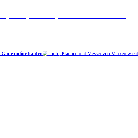
erlängertes Rückgaberecht: 30 Tage – Weitere Informationen erhalten Sie
hier
.
 Güde online kaufen