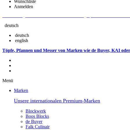
Wunschliste
Anmelden
Aktuelle Fragen und Antworten rund um Bestellungen, Lieferzeiten u.v.m. - V
deutsch
deutsch
english
Töpfe, Pfannen und Messer von Marken wie de Buyer, KAI oder
Menü
Marken
Unsere internationalen Premium-Marken
Blockwerk
Boos Blocks
de Buyer
Falk Culinair