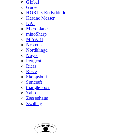
Global
Güde
HORL 3 Rollschleifer
Kasane Messer
KAI
Microplane
minoSharp
MIYABI
Nesmuk
Nordklinge
Noyer
Peugeot
Riess
Rösle
Skeppshult
Suncraft
triangle tools
Zalto
Zassenhaus
Zwilling