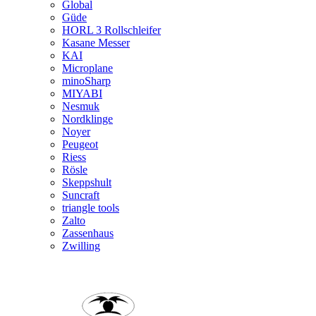
Global
Güde
HORL 3 Rollschleifer
Kasane Messer
KAI
Microplane
minoSharp
MIYABI
Nesmuk
Nordklinge
Noyer
Peugeot
Riess
Rösle
Skeppshult
Suncraft
triangle tools
Zalto
Zassenhaus
Zwilling