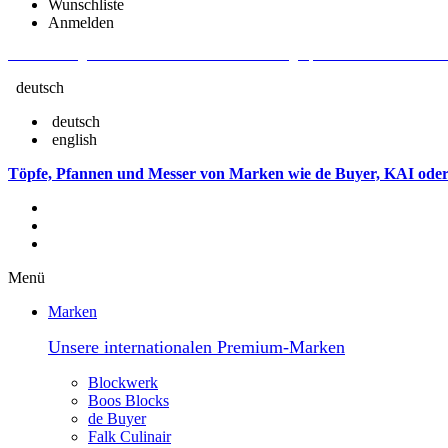
Wunschliste
Anmelden
Aktuelle Fragen und Antworten rund um Bestellungen, Lieferzeiten u.v.m. - V
deutsch
deutsch
english
Töpfe, Pfannen und Messer von Marken wie de Buyer, KAI oder
Menü
Marken
Unsere internationalen Premium-Marken
Blockwerk
Boos Blocks
de Buyer
Falk Culinair