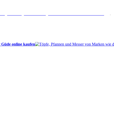
erlängertes Rückgaberecht: 30 Tage – Weitere Informationen erhalten Sie
hier
.
 Güde online kaufen