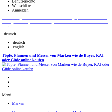
Benutzerkonto
Wunschliste
Anmelden
Aktuelle Fragen und Antworten rund um Bestellungen, Lieferzeiten u.v.m. -
Verlängertes Rückgaberecht: 30 Tage – Weitere Informationen erhalten Sie
hier
.
deutsch
deutsch
english
Töpfe, Pfannen und Messer von Marken wie de Buyer, KAI
oder Güde online kaufen
Menü
Marken