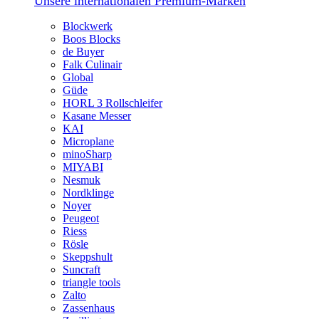
Unsere internationalen Premium-Marken
Blockwerk
Boos Blocks
de Buyer
Falk Culinair
Global
Güde
HORL 3 Rollschleifer
Kasane Messer
KAI
Microplane
minoSharp
MIYABI
Nesmuk
Nordklinge
Noyer
Peugeot
Riess
Rösle
Skeppshult
Suncraft
triangle tools
Zalto
Zassenhaus