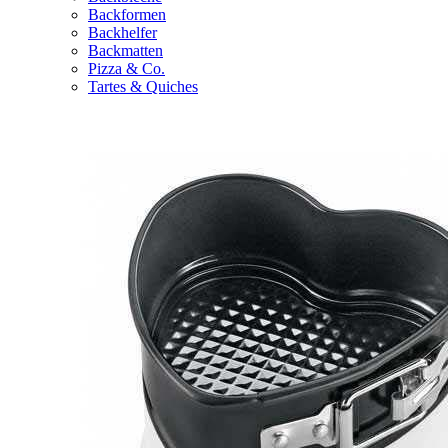
Backformen
Backhelfer
Backmatten
Pizza & Co.
Tartes & Quiches