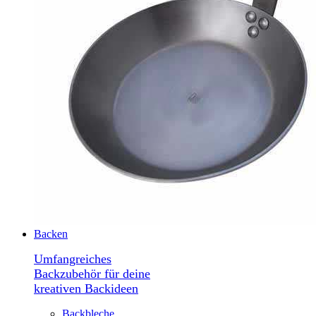
Backen
Umfangreiches
Backzubehör für deine
kreativen Backideen
Backbleche