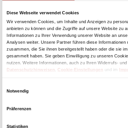
Diese Webseite verwendet Cookies
Wir verwenden Cookies, um Inhalte und Anzeigen zu personal
de Buyer Concept Core Universal Ausstecher /
anbieten zu können und die Zugriffe auf unsere Website zu 
Mehrzweckentkerner 20 mm - grün
Informationen zu Ihrer Verwendung unserer Website an unse
13,68 €
Analysen weiter. Unsere Partner führen diese Informationen
Inkl. 19% MwSt.
,
zzgl.
Versandkosten
zusammen, die Sie ihnen bereitgestellt haben oder die sie 
Lieferzeit: vorrätig = 1*-3 Tage
gesammelt haben. Sie geben Einwilligung zu unseren Cookie
(in Deutschland / international abweichend)
nutzen. Weitere Informationen, auch zu Ihren Widerrufs- und
Datenschutzhinweisen
,
Cookie-Einstellungen
und im
Imp
In den Warenkorb
Einwilligungsauswahl
Notwendig
Präferenzen
Statistiken