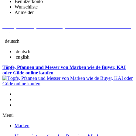
Benutzerkonto
Wunschliste
Anmelden
Aktuelle Fragen und Antworten rund um Bestellungen, Lieferzeiten u.v.m. -
Verlängertes Rückgaberecht: 30 Tage – Weitere Informationen erhalten Sie
hier
.
deutsch
deutsch
english
Töpfe, Pfannen und Messer von Marken wie de Buyer, KAI
oder Güde online kaufen
Menü
Marken