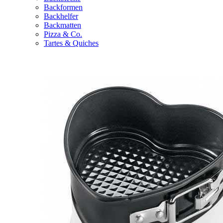
Backformen
Backhelfer
Backmatten
Pizza & Co.
Tartes & Quiches