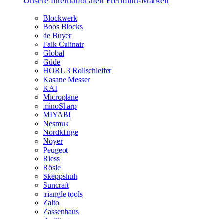
Unsere internationalen Premium-Marken
Blockwerk
Boos Blocks
de Buyer
Falk Culinair
Global
Güde
HORL 3 Rollschleifer
Kasane Messer
KAI
Microplane
minoSharp
MIYABI
Nesmuk
Nordklinge
Noyer
Peugeot
Riess
Rösle
Skeppshult
Suncraft
triangle tools
Zalto
Zassenhaus