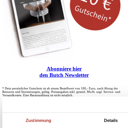
Abonniere
hier
den Butch Newsletter
* Dein persönlicher Gutschein ist ab einem Bestellwert von 100,- Euro, nach Abzug der
Retouren und Stornierungen, gültig. Preisangaben inkl. gesetzl. MwSt. zzgl. Service- und
Versandkosten. Eine Barauszahlung ist nicht möglich.
Unser Dankeschön für deinen Einkauf ab 100 €
Zustimmung
Details