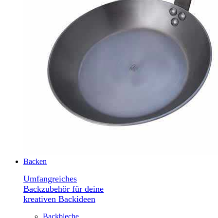
Backen
Umfangreiches
Backzubehör für deine
kreativen Backideen
Backbleche