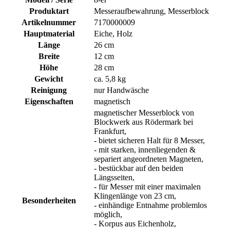
Produktart
Messeraufbewahrung, Messerblock
Artikelnummer
7170000009
Hauptmaterial
Eiche, Holz
Länge
26 cm
Breite
12 cm
Höhe
28 cm
Gewicht
ca. 5,8 kg
Reinigung
nur Handwäsche
Eigenschaften
magnetisch
magnetischer Messerblock von
Blockwerk aus Rödermark bei
Frankfurt,
- bietet sicheren Halt für 8 Messer,
- mit starken, innenliegenden &
separiert angeordneten Magneten,
- bestückbar auf den beiden
Längsseiten,
- für Messer mit einer maximalen
Klingenlänge von 23 cm,
Besonderheiten
- einhändige Entnahme problemlos
möglich,
- Korpus aus Eichenholz,