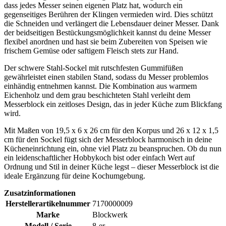
dass jedes Messer seinen eigenen Platz hat, wodurch ein
gegenseitiges Berühren der Klingen vermieden wird. Dies schützt
die Schneiden und verlängert die Lebensdauer deiner Messer. Dank
der beidseitigen Bestückungsmöglichkeit kannst du deine Messer
flexibel anordnen und hast sie beim Zubereiten von Speisen wie
frischem Gemüse oder saftigem Fleisch stets zur Hand.
Der schwere Stahl-Sockel mit rutschfesten Gummifüßen
gewährleistet einen stabilen Stand, sodass du Messer problemlos
einhändig entnehmen kannst. Die Kombination aus warmem
Eichenholz und dem grau beschichteten Stahl verleiht dem
Messerblock ein zeitloses Design, das in jeder Küche zum Blickfang
wird.
Mit Maßen von 19,5 x 6 x 26 cm für den Korpus und 26 x 12 x 1,5
cm für den Sockel fügt sich der Messerblock harmonisch in deine
Kücheneinrichtung ein, ohne viel Platz zu beanspruchen. Ob du nun
ein leidenschaftlicher Hobbykoch bist oder einfach Wert auf
Ordnung und Stil in deiner Küche legst – dieser Messerblock ist die
ideale Ergänzung für deine Kochumgebung.
Zusatzinformationen
Herstellerartikelnummer
7170000009
Marke
Blockwerk
Modell / Serie
8-er