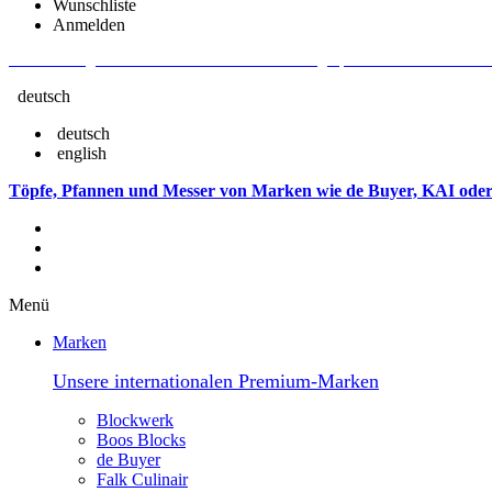
Wunschliste
Anmelden
Aktuelle Fragen und Antworten rund um Bestellungen, Lieferzeiten u.v.m. - V
deutsch
deutsch
english
Töpfe, Pfannen und Messer von Marken wie de Buyer, KAI oder
Menü
Marken
Unsere internationalen Premium-Marken
Blockwerk
Boos Blocks
de Buyer
Falk Culinair