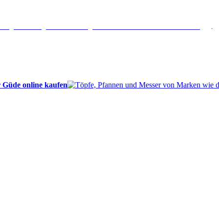
erlängertes Rückgaberecht: 30 Tage – Weitere Informationen erhalten Sie
hier
.
 Güde online kaufen