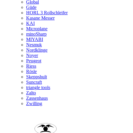
Global
Güde
HORL 3 Rollschleifer
Kasane Messer
KAI
Microplane
minoSharp
MIYABI
Nesmuk
Nordklinge
Noyer
Peugeot
Riess
Rösle
Skeppshult
Suncraft
triangle tools
Zalto
Zassenhaus
Zwilling