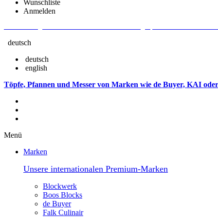
Wunschliste
Anmelden
Aktuelle Fragen und Antworten rund um Bestellungen, Lieferzeiten u.v.m. - V
deutsch
deutsch
english
Töpfe, Pfannen und Messer von Marken wie de Buyer, KAI oder
Menü
Marken
Unsere internationalen Premium-Marken
Blockwerk
Boos Blocks
de Buyer
Falk Culinair