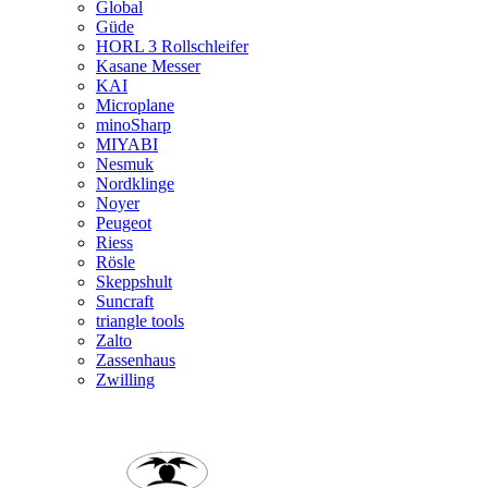
Global
Güde
HORL 3 Rollschleifer
Kasane Messer
KAI
Microplane
minoSharp
MIYABI
Nesmuk
Nordklinge
Noyer
Peugeot
Riess
Rösle
Skeppshult
Suncraft
triangle tools
Zalto
Zassenhaus
Zwilling