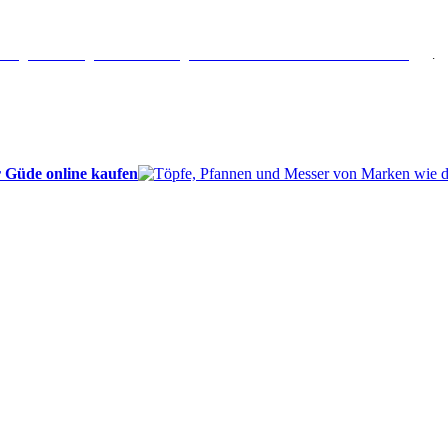
erlängertes Rückgaberecht: 30 Tage – Weitere Informationen erhalten Sie
hier
.
 Güde online kaufen