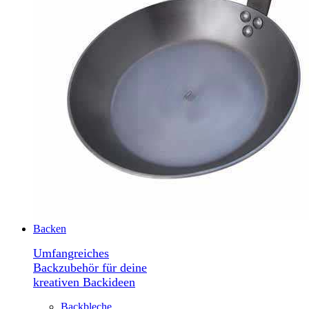
Backen
Umfangreiches
Backzubehör für deine
kreativen Backideen
Backbleche