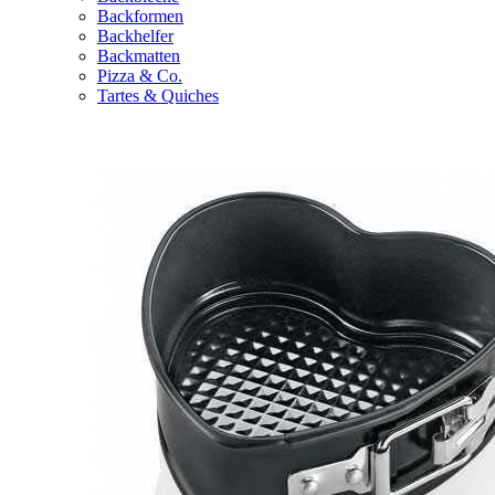
Backformen
Backhelfer
Backmatten
Pizza & Co.
Tartes & Quiches