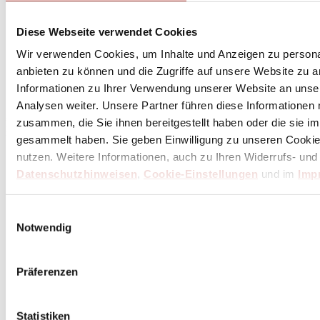
Diese Webseite verwendet Cookies
Wir verwenden Cookies, um Inhalte und Anzeigen zu personal
Abonniere
hier
anbieten zu können und die Zugriffe auf unsere Website zu 
den Butch Newsletter
Informationen zu Ihrer Verwendung unserer Website an unse
Analysen weiter. Unsere Partner führen diese Informationen
zusammen, die Sie ihnen bereitgestellt haben oder die sie 
* Dein persönlicher Gutschein ist ab einem Bestellwert von 100,- Euro, nach Abzug der
Retouren und Stornierungen, gültig. Preisangaben inkl. gesetzl. MwSt. zzgl. Service- und
gesammelt haben. Sie geben Einwilligung zu unseren Cookie
Versandkosten. Eine Barauszahlung ist nicht möglich.
nutzen. Weitere Informationen, auch zu Ihren Widerrufs- und
Datenschutzhinweisen
,
Cookie-Einstellungen
und im
Imp
Unser Dankeschön für deinen Einkauf ab 100 €
Einwilligungsauswahl
Notwendig
Präferenzen
Statistiken