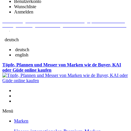
Benutzerkonto
Wunschliste
Anmelden
Aktuelle Fragen und Antworten rund um Bestellungen, Lieferzeiten u.v.m. -
Verlängertes Rückgaberecht: 30 Tage – Weitere Informationen erhalten Sie
hier
.
deutsch
deutsch
english
Töpfe, Pfannen und Messer von Marken wie de Buyer, KAI
oder Güde online kaufen
Menü
Marken