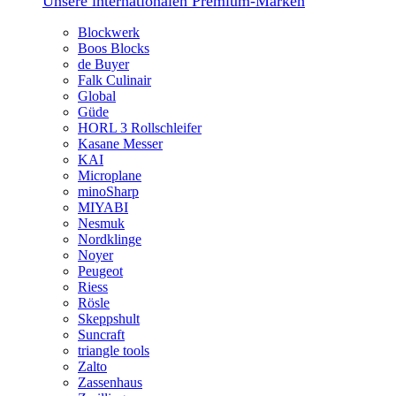
Unsere internationalen Premium-Marken
Blockwerk
Boos Blocks
de Buyer
Falk Culinair
Global
Güde
HORL 3 Rollschleifer
Kasane Messer
KAI
Microplane
minoSharp
MIYABI
Nesmuk
Nordklinge
Noyer
Peugeot
Riess
Rösle
Skeppshult
Suncraft
triangle tools
Zalto
Zassenhaus