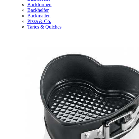
Backformen
Backhelfer
Backmatten
Pizza & Co.
Tartes & Quiches