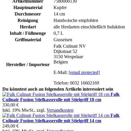
Artikelnummer
7580000130
Hauptmaterial
Kupfer
Durchmesser
14 cm
Reinigung
Handwäsche empfohlen
Herdart
alle Herdarten einschließlich Induktion
Inhalt / Füllmenge
0,7 L
Griffmaterial
Gusseisen
Falk Culinair NV
Dijkstraat 52
3150 Wespelaar
Belgien
Hersteller / Importeur
E-Mail:
[email protected]
Telefon: 0032 16602169
Du könntest auch an folgenden Artikeln interessiert sein
Falk
Culinair Fusion Stielkasserolle mit Stielgriff 18 cm
330,00 €
Inkl. 19% MwSt.
,
zzgl.
Versandkosten
Falk
Culinair Fusion Stielkasserolle mit Stielgriff 14 cm
249,00 €