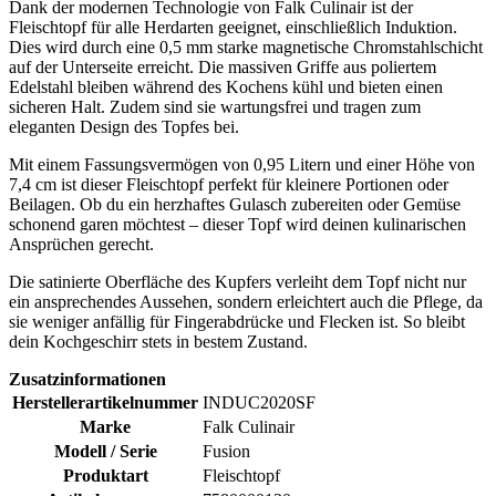
Dank der modernen Technologie von Falk Culinair ist der
Fleischtopf für alle Herdarten geeignet, einschließlich Induktion.
Dies wird durch eine 0,5 mm starke magnetische Chromstahlschicht
auf der Unterseite erreicht. Die massiven Griffe aus poliertem
Edelstahl bleiben während des Kochens kühl und bieten einen
sicheren Halt. Zudem sind sie wartungsfrei und tragen zum
eleganten Design des Topfes bei.
Mit einem Fassungsvermögen von 0,95 Litern und einer Höhe von
7,4 cm ist dieser Fleischtopf perfekt für kleinere Portionen oder
Beilagen. Ob du ein herzhaftes Gulasch zubereiten oder Gemüse
schonend garen möchtest – dieser Topf wird deinen kulinarischen
Ansprüchen gerecht.
Die satinierte Oberfläche des Kupfers verleiht dem Topf nicht nur
ein ansprechendes Aussehen, sondern erleichtert auch die Pflege, da
sie weniger anfällig für Fingerabdrücke und Flecken ist. So bleibt
dein Kochgeschirr stets in bestem Zustand.
Zusatzinformationen
Herstellerartikelnummer
INDUC2020SF
Marke
Falk Culinair
Modell / Serie
Fusion
Produktart
Fleischtopf