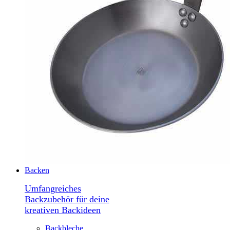
Backen
Umfangreiches
Backzubehör für deine
kreativen Backideen
Backbleche