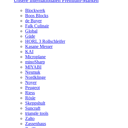
Unsere internationalen Premium-Marken
Blockwerk
Boos Blocks
de Buyer
Falk Culinair
Global
Güde
HORL 3 Rollschleifer
Kasane Messer
KAI
Microplane
minoSharp
MIYABI
Nesmuk
Nordklinge
Noyer
Peugeot
Riess
Rösle
Skeppshult
Suncraft
triangle tools
Zalto
Zassenhaus