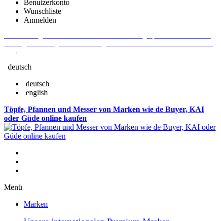
Benutzerkonto
Wunschliste
Anmelden
Aktuelle Fragen und Antworten rund um Bestellungen, Lieferzeiten u.v.m. -
Verlängertes Rückgaberecht: 30 Tage – Weitere Informationen erhalten Sie
hier
.
deutsch
deutsch
english
Töpfe, Pfannen und Messer von Marken wie de Buyer, KAI
oder Güde online kaufen
Menü
Marken