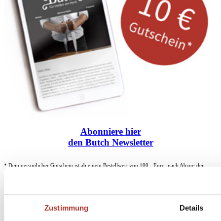
Abonniere
hier
den Butch Newsletter
* Dein persönlicher Gutschein ist ab einem Bestellwert von 100,- Euro, nach Abzug der
Retouren und Stornierungen, gültig. Preisangaben inkl. gesetzl. MwSt. zzgl. Service- und
Versandkosten. Eine Barauszahlung ist nicht möglich.
Zustimmung
Details
Unser Dankeschön für deinen Einkauf ab 100 €