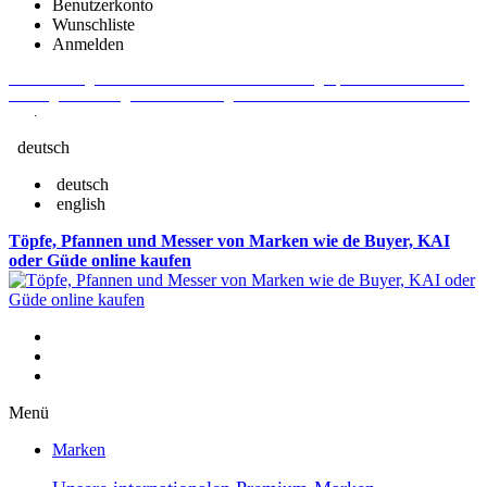
Benutzerkonto
Wunschliste
Anmelden
Aktuelle Fragen und Antworten rund um Bestellungen, Lieferzeiten u.v.m. -
Verlängertes Rückgaberecht: 30 Tage – Weitere Informationen erhalten Sie
hier
.
deutsch
deutsch
english
Töpfe, Pfannen und Messer von Marken wie de Buyer, KAI
oder Güde online kaufen
Menü
Marken