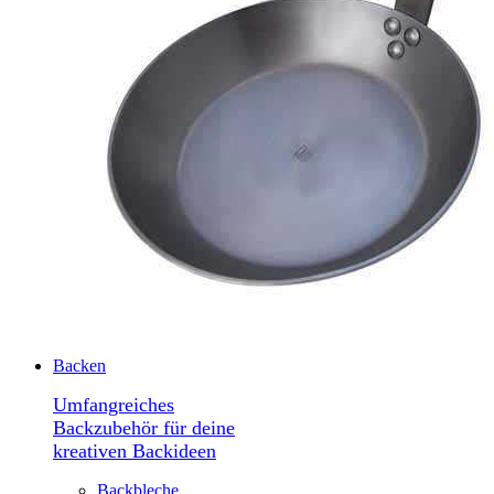
Backen
Umfangreiches
Backzubehör für deine
kreativen Backideen
Backbleche