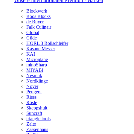
Unsere internationalen Premium-Marken
Blockwerk
Boos Blocks
de Buyer
Falk Culinair
Global
Güde
HORL 3 Rollschleifer
Kasane Messer
KAI
Microplane
minoSharp
MIYABI
Nesmuk
Nordklinge
Noyer
Peugeot
Riess
Rösle
Skeppshult
Suncraft
triangle tools
Zalto
Zassenhaus