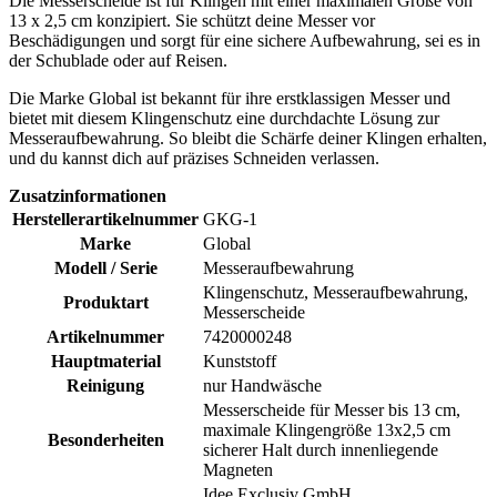
Die Messerscheide ist für Klingen mit einer maximalen Größe von
13 x 2,5 cm konzipiert. Sie schützt deine Messer vor
Beschädigungen und sorgt für eine sichere Aufbewahrung, sei es in
der Schublade oder auf Reisen.
Die Marke Global ist bekannt für ihre erstklassigen Messer und
bietet mit diesem Klingenschutz eine durchdachte Lösung zur
Messeraufbewahrung. So bleibt die Schärfe deiner Klingen erhalten,
und du kannst dich auf präzises Schneiden verlassen.
Zusatzinformationen
Herstellerartikelnummer
GKG-1
Marke
Global
Modell / Serie
Messeraufbewahrung
Klingenschutz, Messeraufbewahrung,
Produktart
Messerscheide
Artikelnummer
7420000248
Hauptmaterial
Kunststoff
Reinigung
nur Handwäsche
Messerscheide für Messer bis 13 cm,
maximale Klingengröße 13x2,5 cm
Besonderheiten
sicherer Halt durch innenliegende
Magneten
Idee Exclusiv GmbH