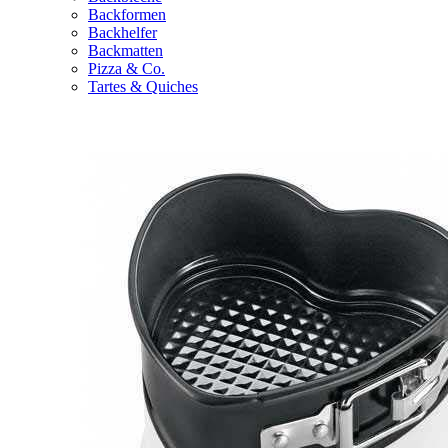
Backformen
Backhelfer
Backmatten
Pizza & Co.
Tartes & Quiches