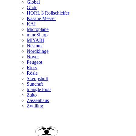
Global
Güde
HORL 3 Rollschleifer
Kasane Messer
KAI
Microplane
minoSharp
MIYABI
Nesmuk
Nordklinge
Noyer
Peugeot
Riess
Rösle
Skeppshult
Suncraft
triangle tools
Zalto
Zassenhaus
Zwilling