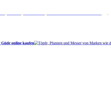
erlängertes Rückgaberecht: 30 Tage – Weitere Informationen erhalten Sie
hier
.
 Güde online kaufen