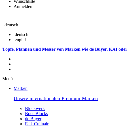
Wunschliste
Anmelden
Aktuelle Fragen und Antworten rund um Bestellungen, Lieferzeiten u.v.m. - V
deutsch
deutsch
english
Töpfe, Pfannen und Messer von Marken wie de Buyer, KAI oder
Menü
Marken
Unsere internationalen Premium-Marken
Blockwerk
Boos Blocks
de Buyer
Falk Culinair