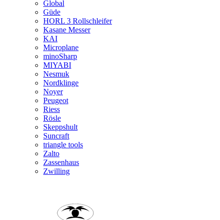
Global
Güde
HORL 3 Rollschleifer
Kasane Messer
KAI
Microplane
minoSharp
MIYABI
Nesmuk
Nordklinge
Noyer
Peugeot
Riess
Rösle
Skeppshult
Suncraft
triangle tools
Zalto
Zassenhaus
Zwilling