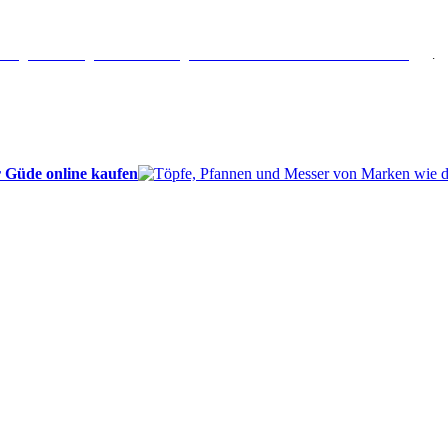
erlängertes Rückgaberecht: 30 Tage – Weitere Informationen erhalten Sie
hier
.
 Güde online kaufen