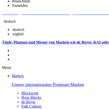
Wunschliste
Anmelden
Aktuelle Fragen und Antworten rund um Bestellungen, Lieferzeiten u.v.m. - V
deutsch
deutsch
english
Töpfe, Pfannen und Messer von Marken wie de Buyer, KAI oder
Menü
Marken
Unsere internationalen Premium-Marken
Blockwerk
Boos Blocks
de Buyer
Falk Culinair