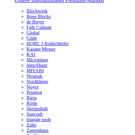
Unsere internationalen Premium-Marken
Blockwerk
Boos Blocks
de Buyer
Falk Culinair
Global
Güde
HORL 3 Rollschleifer
Kasane Messer
KAI
Microplane
minoSharp
MIYABI
Nesmuk
Nordklinge
Noyer
Peugeot
Riess
Rösle
Skeppshult
Suncraft
triangle tools
Zalto
Zassenhaus