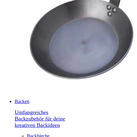
Backen
Umfangreiches
Backzubehör für deine
kreativen Backideen
Backbleche