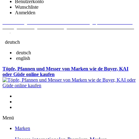
Benutzerkonto
Wunschliste
Anmelden
Aktuelle Fragen und Antworten rund um Bestellungen, Lieferzeiten u.v.m. -
Verlängertes Rückgaberecht: 30 Tage – Weitere Informationen erhalten Sie
hier
.
deutsch
deutsch
english
Töpfe, Pfannen und Messer von Marken wie de Buyer, KAI
oder Güde online kaufen
Menü
Marken