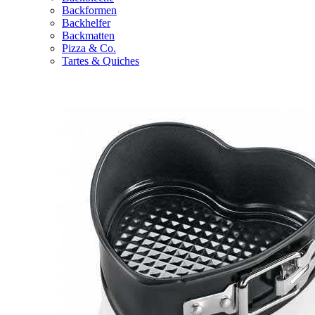
Backformen
Backhelfer
Backmatten
Pizza & Co.
Tartes & Quiches