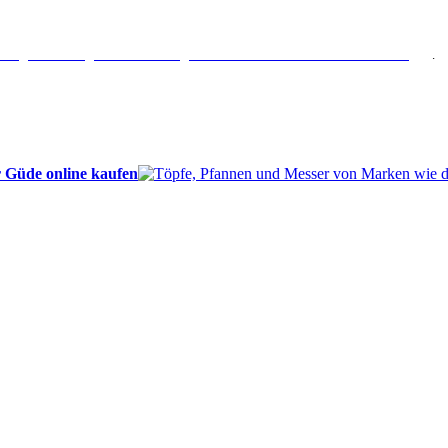
erlängertes Rückgaberecht: 30 Tage – Weitere Informationen erhalten Sie
hier
.
 Güde online kaufen