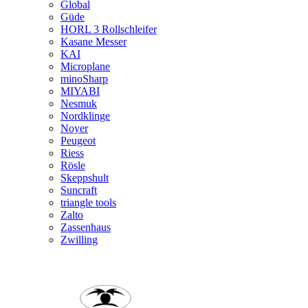
Global
Güde
HORL 3 Rollschleifer
Kasane Messer
KAI
Microplane
minoSharp
MIYABI
Nesmuk
Nordklinge
Noyer
Peugeot
Riess
Rösle
Skeppshult
Suncraft
triangle tools
Zalto
Zassenhaus
Zwilling