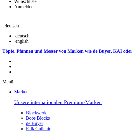
Wunschliste
Anmelden
Aktuelle Fragen und Antworten rund um Bestellungen, Lieferzeiten u.v.m. - V
deutsch
deutsch
english
Töpfe, Pfannen und Messer von Marken wie de Buyer, KAI oder
Menü
Marken
Unsere internationalen Premium-Marken
Blockwerk
Boos Blocks
de Buyer
Falk Culinair