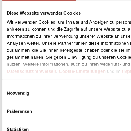
Diese Webseite verwendet Cookies
Abonniere
hier
Wir verwenden Cookies, um Inhalte und Anzeigen zu personal
den Butch Newsletter
anbieten zu können und die Zugriffe auf unsere Website zu 
Informationen zu Ihrer Verwendung unserer Website an unse
* Dein persönlicher Gutschein ist ab einem Bestellwert von 100,- Euro, nach Abzug der
Retouren und Stornierungen, gültig. Preisangaben inkl. gesetzl. MwSt. zzgl. Service- und
Analysen weiter. Unsere Partner führen diese Informationen
Versandkosten. Eine Barauszahlung ist nicht möglich.
zusammen, die Sie ihnen bereitgestellt haben oder die sie 
gesammelt haben. Sie geben Einwilligung zu unseren Cookie
nutzen. Weitere Informationen, auch zu Ihren Widerrufs- und
Unser Dankeschön für deinen Einkauf ab 100 €
Datenschutzhinweisen
,
Cookie-Einstellungen
und im
Imp
Einwilligungsauswahl
Notwendig
Präferenzen
Statistiken