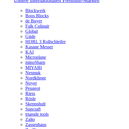
Unsere internationalen Premium-Marken
Blockwerk
Boos Blocks
de Buyer
Falk Culinair
Global
Güde
HORL 3 Rollschleifer
Kasane Messer
KAI
Microplane
minoSharp
MIYABI
Nesmuk
Nordklinge
Noyer
Peugeot
Riess
Rösle
Skeppshult
Suncraft
triangle tools
Zalto
Zassenhaus