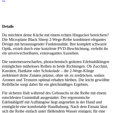
Details
Du möchtest deine Küche mit einem echten Hingucker bereichern?
Die Microplane Black Sheep 2-Wege-Reibe kombiniert elegantes
Design mit herausragender Funktionalität. Ihre komplett schwarze
Optik, erzielt durch eine kratzfeste PVD-Beschichtung, verleiht ihr
ein unverwechselbares, extravagantes Aussehen.
Die rasiermesserscharfen, photochemisch geätzten Edelstahlklingen
ermöglichen müheloses Reiben in beide Richtungen. Ob Zucchini,
Karotten, Hartkäse oder Schokolade – die 2-Wege-Klinge
zerkleinert deine Zutaten präzise, ohne sie zu zerdrücken, sodass
Aromen und Texturen optimal erhalten bleiben. Die leicht gewölbte
Reibfläche sorgt dabei für ein gleichmäßiges Ergebnis.
Für sicheren Halt während des Gebrauchs ist die Reibe mit einem
rutschfesten Gummifuß ausgestattet. Der ergonomische
Edelstahlgriff mit Aufhängöse liegt angenehm in der Hand und
ermöglicht eine komfortable Handhabung. Nach dem Einsatz lässt
sich die Reibe einfach unter fließendem Wasser reinigen; für eine