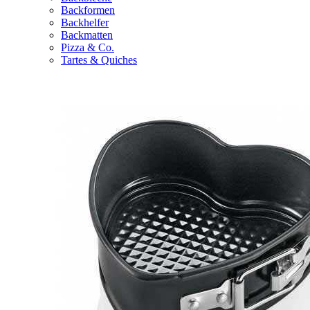
Backformen
Backhelfer
Backmatten
Pizza & Co.
Tartes & Quiches