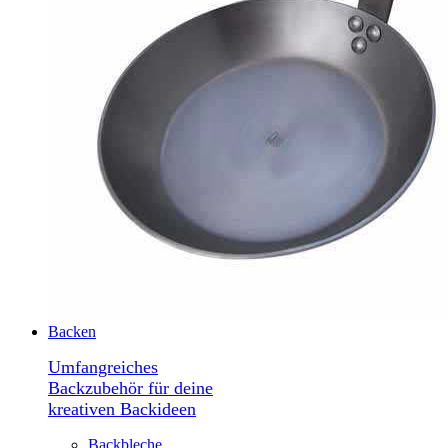
Backen
Umfangreiches
Backzubehör für deine
kreativen Backideen
Backbleche