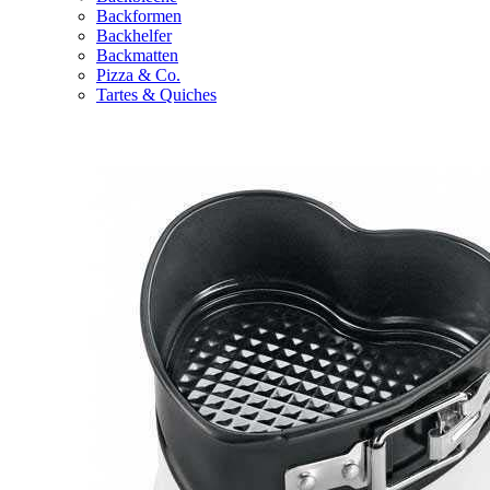
Backformen
Backhelfer
Backmatten
Pizza & Co.
Tartes & Quiches