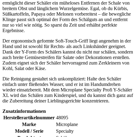
ermöglicht dieser Schäler ein müheloses Entfernen der Schale von
breitem Obst und länglichem Wurzelgemüse. Egal, ob du Kürbis,
Süßkartoffeln, Papaya oder Melonen vorbereitest – die bewegliche
Klinge passt sich optimal der Form des Schälguts an und entfernt
nur so viel wie nötig. So sparst du Zeit und erhältst perfekte
Ergebnisse.
Der ergonomisch geformte Soft-Touch-Griff liegt angenehm in der
Hand und ist sowohl für Rechts- als auch Linkshänder geeignet.
Dank der Y-Form des Schälers kannst du nicht nur schälen, sondern
auch breite Gemüsestreifen für Salate oder Dekorationen erstellen.
Zudem eignet sich der Schäler hervorragend zum Zerkleinern von
Kohl, Salat oder Käse.
Die Reinigung gestaltet sich unkompliziert: Halte den Schäler
einfach unter fließendes Wasser, und er ist im Handumdrehen
wieder einsatzbereit. Mit dem Microplane Specialty Profi Y-Schäler
XL wird das Schälen zum Kinderspiel, und du kannst dich ganz auf
die Zubereitung deiner Lieblingsgerichte konzentrieren.
Zusatzinformationen
Herstellerartikelnummer
48095
Marke
Microplane
Modell / Serie
Specialty