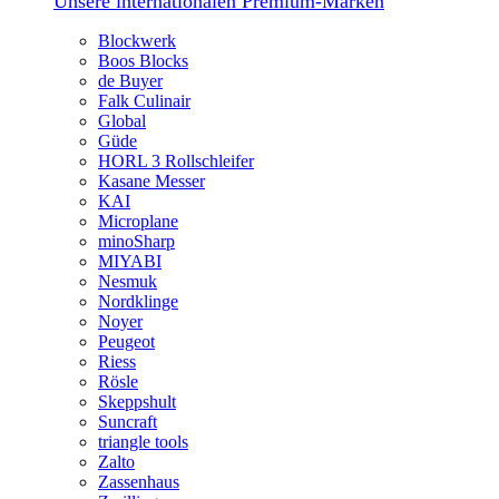
Unsere internationalen Premium-Marken
Blockwerk
Boos Blocks
de Buyer
Falk Culinair
Global
Güde
HORL 3 Rollschleifer
Kasane Messer
KAI
Microplane
minoSharp
MIYABI
Nesmuk
Nordklinge
Noyer
Peugeot
Riess
Rösle
Skeppshult
Suncraft
triangle tools
Zalto
Zassenhaus