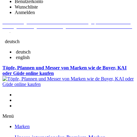
Benutzerkonto
Wunschliste
Anmelden
Aktuelle Fragen und Antworten rund um Bestellungen, Lieferzeiten u.v.m. -
Verlängertes Rückgaberecht: 30 Tage – Weitere Informationen erhalten Sie
hier
.
deutsch
deutsch
english
Töpfe, Pfannen und Messer von Marken wie de Buyer, KAI
oder Güde online kaufen
Menü
Marken