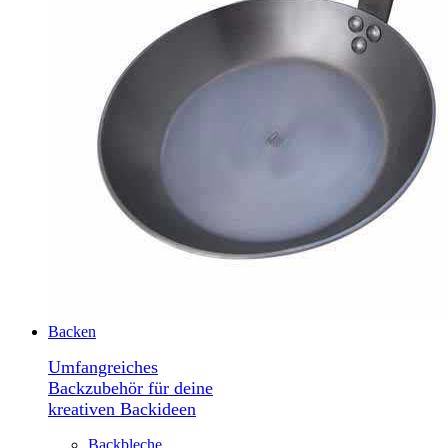
Backen
Umfangreiches
Backzubehör für deine
kreativen Backideen
Backbleche