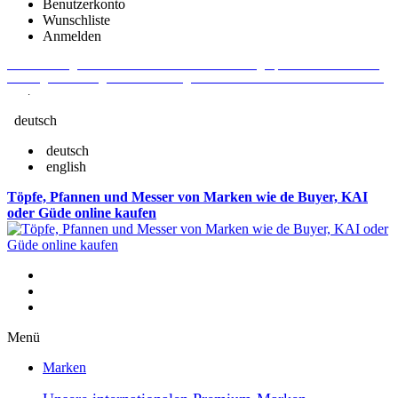
Benutzerkonto
Wunschliste
Anmelden
Aktuelle Fragen und Antworten rund um Bestellungen, Lieferzeiten u.v.m. -
Verlängertes Rückgaberecht: 30 Tage – Weitere Informationen erhalten Sie
hier
.
deutsch
deutsch
english
Töpfe, Pfannen und Messer von Marken wie de Buyer, KAI
oder Güde online kaufen
Menü
Marken