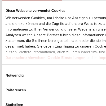
den Butch Newsletter
Diese Webseite verwendet Cookies
* Dein persönlicher Gutschein ist ab einem Bestellwert von 100,- Euro, nach Abzug der
Retouren und Stornierungen, gültig. Preisangaben inkl. gesetzl. MwSt. zzgl. Service- und
Wir verwenden Cookies, um Inhalte und Anzeigen zu personal
Versandkosten. Eine Barauszahlung ist nicht möglich.
anbieten zu können und die Zugriffe auf unsere Website zu 
Informationen zu Ihrer Verwendung unserer Website an unse
Analysen weiter. Unsere Partner führen diese Informationen
Unser Dankeschön für deinen Einkauf ab 100 €
zusammen, die Sie ihnen bereitgestellt haben oder die sie 
gesammelt haben. Sie geben Einwilligung zu unseren Cookie
nutzen. Weitere Informationen, auch zu Ihren Widerrufs- und
Datenschutzhinweisen
,
Cookie-Einstellungen
und im
Imp
Einwilligungsauswahl
Notwendig
Präferenzen
Statistiken