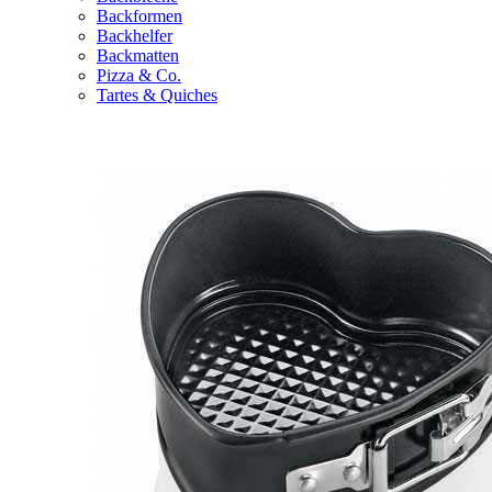
Backformen
Backhelfer
Backmatten
Pizza & Co.
Tartes & Quiches