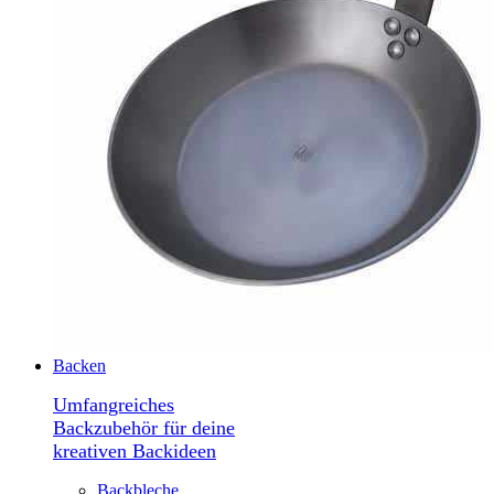
Backen
Umfangreiches
Backzubehör für deine
kreativen Backideen
Backbleche