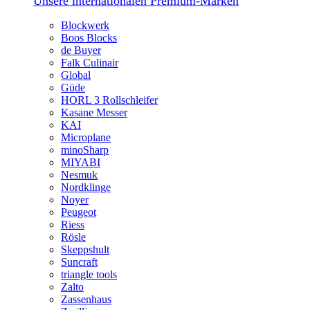
Unsere internationalen Premium-Marken
Blockwerk
Boos Blocks
de Buyer
Falk Culinair
Global
Güde
HORL 3 Rollschleifer
Kasane Messer
KAI
Microplane
minoSharp
MIYABI
Nesmuk
Nordklinge
Noyer
Peugeot
Riess
Rösle
Skeppshult
Suncraft
triangle tools
Zalto
Zassenhaus