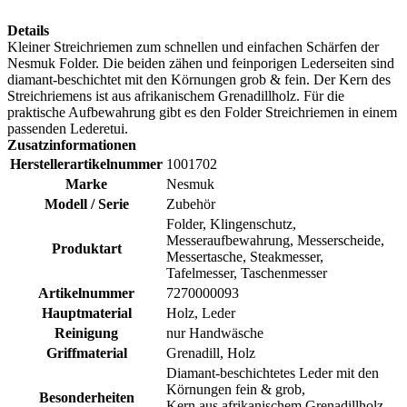
Details
Kleiner Streichriemen zum schnellen und einfachen Schärfen der
Nesmuk Folder. Die beiden zähen und feinporigen Lederseiten sind
diamant-beschichtet mit den Körnungen grob & fein. Der Kern des
Streichriemens ist aus afrikanischem Grenadillholz. Für die
praktische Aufbewahrung gibt es den Folder Streichriemen in einem
passenden Lederetui.
Zusatzinformationen
Herstellerartikelnummer
1001702
Marke
Nesmuk
Modell / Serie
Zubehör
Folder, Klingenschutz,
Messeraufbewahrung, Messerscheide,
Produktart
Messertasche, Steakmesser,
Tafelmesser, Taschenmesser
Artikelnummer
7270000093
Hauptmaterial
Holz, Leder
Reinigung
nur Handwäsche
Griffmaterial
Grenadill, Holz
Diamant-beschichtetes Leder mit den
Körnungen fein & grob,
Besonderheiten
Kern aus afrikanischem Grenadillholz,