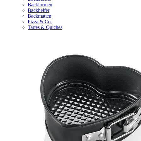
Backformen
Backhelfer
Backmatten
Pizza & Co.
Tartes & Quiches