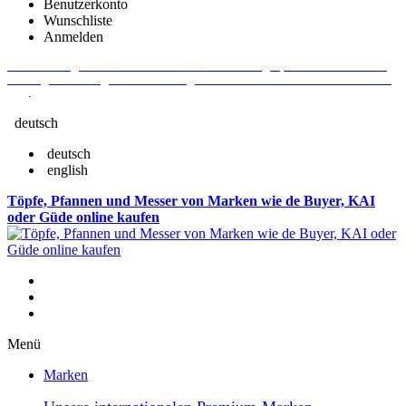
Benutzerkonto
Wunschliste
Anmelden
Aktuelle Fragen und Antworten rund um Bestellungen, Lieferzeiten u.v.m. -
Verlängertes Rückgaberecht: 30 Tage – Weitere Informationen erhalten Sie
hier
.
deutsch
deutsch
english
Töpfe, Pfannen und Messer von Marken wie de Buyer, KAI
oder Güde online kaufen
Menü
Marken