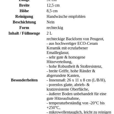
Breite
12,5 cm
Höhe
8,5 cm
Reinigung
Handwäsche empfohlen
Beschichtung
Nein
Form
rechteckig
Inhalt / Füllmenge
2 L
rechteckige Backform von Peugeot,
- aus hochwertiger ECO-Ceram
Keramik mit ecrufarbener
Emailleglasur,
- sehr gute & homogene
Hitzeverteilung,
- hohe Robustheit & Stoßresistenz,
- breite Griffe, hohe Ränder &
abgerundete Kanten,
Besonderheiten
- Innenmaß: 26 x 11 x 8 cm (L/B/H),
- porenlos glatte, abrieb- &
kratzresistente Oberfläche,
- äußerer Boden unbehandelt für eine
gute Hitzeaufnahme,
- temperaturbeständig von -20°C bis
+250°C,
- mikrowellentauglich, leicht zu reinigen