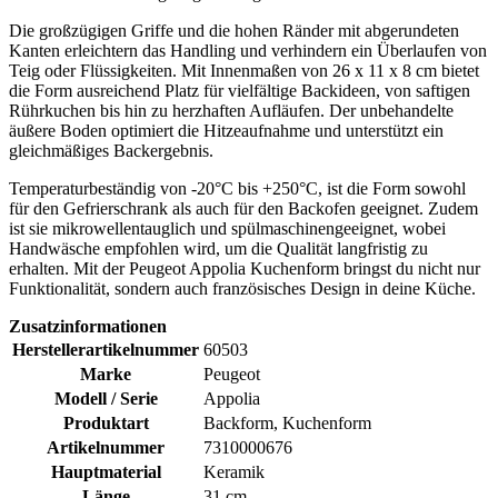
Die großzügigen Griffe und die hohen Ränder mit abgerundeten
Kanten erleichtern das Handling und verhindern ein Überlaufen von
Teig oder Flüssigkeiten. Mit Innenmaßen von 26 x 11 x 8 cm bietet
die Form ausreichend Platz für vielfältige Backideen, von saftigen
Rührkuchen bis hin zu herzhaften Aufläufen. Der unbehandelte
äußere Boden optimiert die Hitzeaufnahme und unterstützt ein
gleichmäßiges Backergebnis.
Temperaturbeständig von -20°C bis +250°C, ist die Form sowohl
für den Gefrierschrank als auch für den Backofen geeignet. Zudem
ist sie mikrowellentauglich und spülmaschinengeeignet, wobei
Handwäsche empfohlen wird, um die Qualität langfristig zu
erhalten. Mit der Peugeot Appolia Kuchenform bringst du nicht nur
Funktionalität, sondern auch französisches Design in deine Küche.
Zusatzinformationen
Herstellerartikelnummer
60503
Marke
Peugeot
Modell / Serie
Appolia
Produktart
Backform, Kuchenform
Artikelnummer
7310000676
Hauptmaterial
Keramik
Länge
31 cm