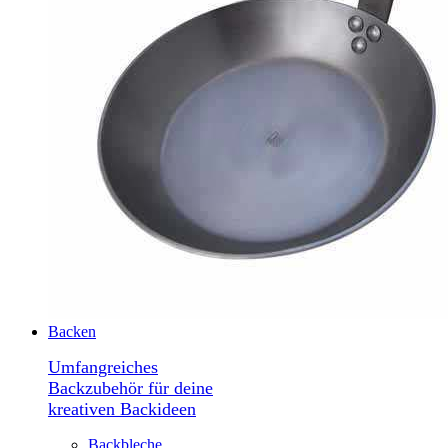
Backen
Umfangreiches
Backzubehör für deine
kreativen Backideen
Backbleche