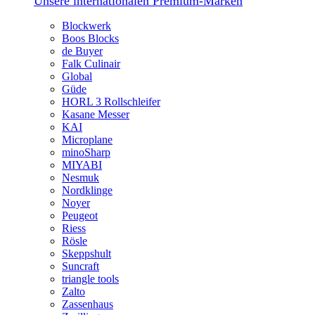
Unsere internationalen Premium-Marken
Blockwerk
Boos Blocks
de Buyer
Falk Culinair
Global
Güde
HORL 3 Rollschleifer
Kasane Messer
KAI
Microplane
minoSharp
MIYABI
Nesmuk
Nordklinge
Noyer
Peugeot
Riess
Rösle
Skeppshult
Suncraft
triangle tools
Zalto
Zassenhaus