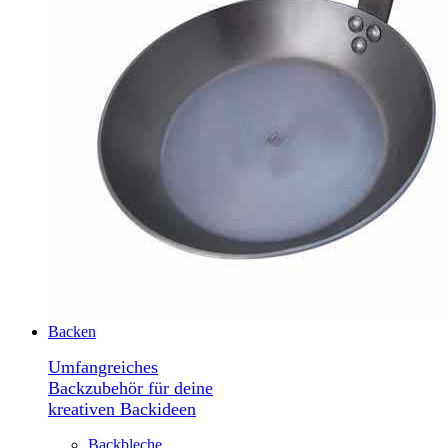
Backen
Umfangreiches
Backzubehör für deine
kreativen Backideen
Backbleche