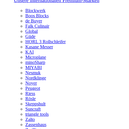
Unsere internationalen Premium-Marken
Blockwerk
Boos Blocks
de Buyer
Falk Culinair
Global
Güde
HORL 3 Rollschleifer
Kasane Messer
KAI
Microplane
minoSharp
MIYABI
Nesmuk
Nordklinge
Noyer
Peugeot
Riess
Rösle
Skeppshult
Suncraft
triangle tools
Zalto
Zassenhaus