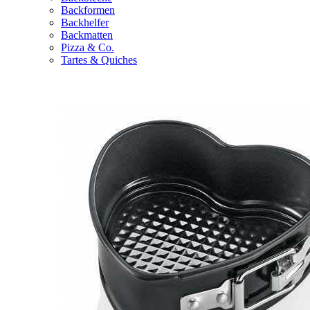
Backformen
Backhelfer
Backmatten
Pizza & Co.
Tartes & Quiches