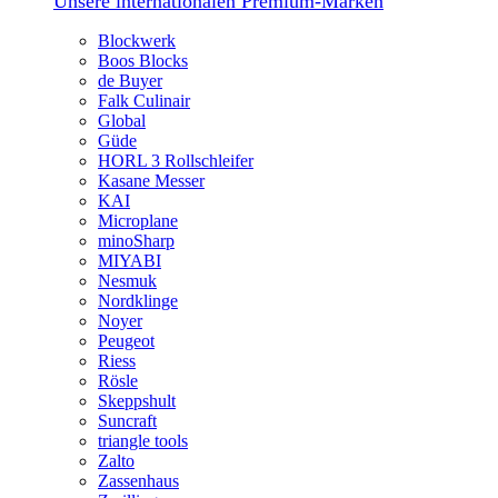
Unsere internationalen Premium-Marken
Blockwerk
Boos Blocks
de Buyer
Falk Culinair
Global
Güde
HORL 3 Rollschleifer
Kasane Messer
KAI
Microplane
minoSharp
MIYABI
Nesmuk
Nordklinge
Noyer
Peugeot
Riess
Rösle
Skeppshult
Suncraft
triangle tools
Zalto
Zassenhaus