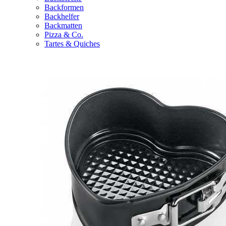
Backformen
Backhelfer
Backmatten
Pizza & Co.
Tartes & Quiches