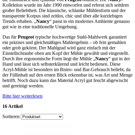
Kollektion wurde im Jahr 1990 entworfen und erfreut sich seitdem
großer Beliebtheit. Die klassische, schlanke Mühlenform und der
transparente Korpus sind zeitlos, chic und über alle kurzlebigen
Trends erhaben. „
Nancy
“ passt in ein modernes Ambiente genauso
gut wie in eine traditionelle Umgebung.
Das für
Peugeot
typische hochwertige Stahl-Mahlwerk garantiert
ein präzises und gleichmäßiges Mahlergebnis – ob fein gemahlen
oder grob gekörnt. Der Mahlgrad wird ganz einfach mit der
Einstellschraube oben am Kopf der Mühle gewählt und eingestellt.
Durch ihre ergonomische Form liegt die Mühle „
Nancy
“ gut in der
Hand und lässt sich selbsterklärend und leicht bedienen. Diese
Acryl-Mühle ist besonders im Bistro- und Bar-Gebrauch beliebt, da
der Füllinhalt auf den ersten Blick erkennbar ist, was Art und Menge
betrifft. Noch dazu kann das Material Acryl gut feucht abgewischt
und gereinigt werden.
Bitte hier weiterlesen
16 Artikel
Sortieren