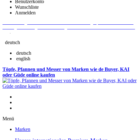
Benutzerkonto
Wunschliste
Anmelden
Aktuelle Fragen und Antworten rund um Bestellungen, Lieferzeiten u.v.m. -
Verlängertes Rückgaberecht: 30 Tage – Weitere Informationen erhalten Sie
hier
.
deutsch
deutsch
english
Töpfe, Pfannen und Messer von Marken wie de Buyer, KAI
oder Güde online kaufen
Menü
Marken