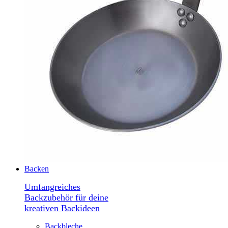
Backen
Umfangreiches
Backzubehör für deine
kreativen Backideen
Backbleche