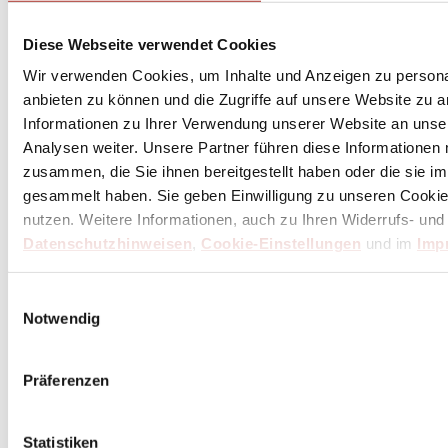
Diese Webseite verwendet Cookies
Wir verwenden Cookies, um Inhalte und Anzeigen zu personal
anbieten zu können und die Zugriffe auf unsere Website zu 
Informationen zu Ihrer Verwendung unserer Website an unse
Analysen weiter. Unsere Partner führen diese Informationen
zusammen, die Sie ihnen bereitgestellt haben oder die sie 
gesammelt haben. Sie geben Einwilligung zu unseren Cookie
nutzen. Weitere Informationen, auch zu Ihren Widerrufs- und
Datenschutzhinweisen
,
Cookie-Einstellungen
und im
Imp
Peugeot Nancy Pfeffermühle 12 cm Acryl -
Stahlmahlwerk
Einwilligungsauswahl
Notwendig
35,91 €
Inkl. 19% MwSt.
,
zzgl.
Versandkosten
Präferenzen
Lieferzeit: 4 Wochen
(in Deutschland / international abweichend)
In den Warenkorb
Statistiken