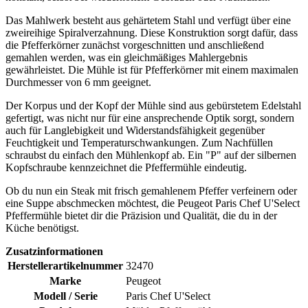
Das Mahlwerk besteht aus gehärtetem Stahl und verfügt über eine
zweireihige Spiralverzahnung. Diese Konstruktion sorgt dafür, dass
die Pfefferkörner zunächst vorgeschnitten und anschließend
gemahlen werden, was ein gleichmäßiges Mahlergebnis
gewährleistet. Die Mühle ist für Pfefferkörner mit einem maximalen
Durchmesser von 6 mm geeignet.
Der Korpus und der Kopf der Mühle sind aus gebürstetem Edelstahl
gefertigt, was nicht nur für eine ansprechende Optik sorgt, sondern
auch für Langlebigkeit und Widerstandsfähigkeit gegenüber
Feuchtigkeit und Temperaturschwankungen. Zum Nachfüllen
schraubst du einfach den Mühlenkopf ab. Ein "P" auf der silbernen
Kopfschraube kennzeichnet die Pfeffermühle eindeutig.
Ob du nun ein Steak mit frisch gemahlenem Pfeffer verfeinern oder
eine Suppe abschmecken möchtest, die Peugeot Paris Chef U'Select
Pfeffermühle bietet dir die Präzision und Qualität, die du in der
Küche benötigst.
Zusatzinformationen
Herstellerartikelnummer
32470
Marke
Peugeot
Modell / Serie
Paris Chef U'Select