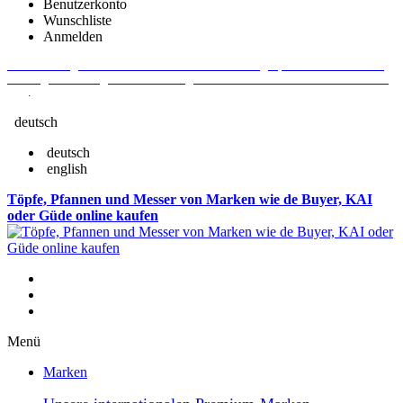
Benutzerkonto
Wunschliste
Anmelden
Aktuelle Fragen und Antworten rund um Bestellungen, Lieferzeiten u.v.m. -
Verlängertes Rückgaberecht: 30 Tage – Weitere Informationen erhalten Sie
hier
.
deutsch
deutsch
english
Töpfe, Pfannen und Messer von Marken wie de Buyer, KAI
oder Güde online kaufen
Menü
Marken