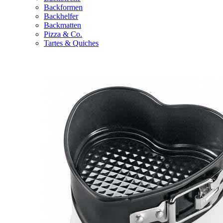
Backformen
Backhelfer
Backmatten
Pizza & Co.
Tartes & Quiches