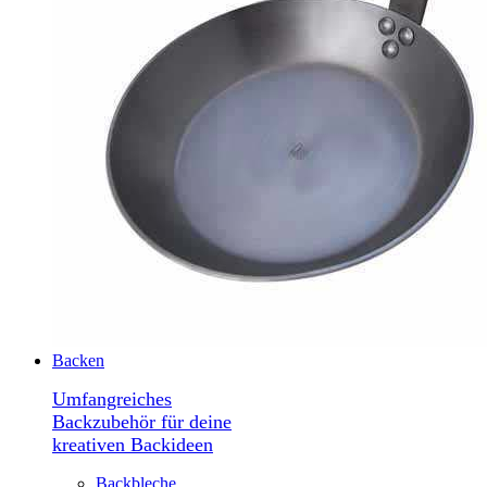
Backen
Umfangreiches
Backzubehör für deine
kreativen Backideen
Backbleche