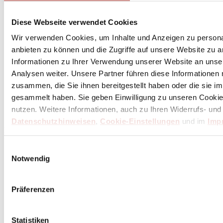
Diese Webseite verwendet Cookies
Wir verwenden Cookies, um Inhalte und Anzeigen zu personal
anbieten zu können und die Zugriffe auf unsere Website zu 
Informationen zu Ihrer Verwendung unserer Website an unse
Analysen weiter. Unsere Partner führen diese Informationen
zusammen, die Sie ihnen bereitgestellt haben oder die sie 
Abonniere
hier
gesammelt haben. Sie geben Einwilligung zu unseren Cookie
den Butch Newsletter
nutzen. Weitere Informationen, auch zu Ihren Widerrufs- und
Datenschutzhinweisen
,
Cookie-Einstellungen
und im
Imp
* Dein persönlicher Gutschein ist ab einem Bestellwert von 100,- Euro, nach Abzug der
Retouren und Stornierungen, gültig. Preisangaben inkl. gesetzl. MwSt. zzgl. Service- und
Versandkosten. Eine Barauszahlung ist nicht möglich.
Einwilligungsauswahl
Notwendig
Unser Dankeschön für deinen Einkauf ab 100 €
Präferenzen
Statistiken