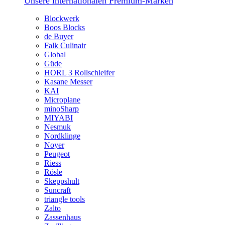
Unsere internationalen Premium-Marken
Blockwerk
Boos Blocks
de Buyer
Falk Culinair
Global
Güde
HORL 3 Rollschleifer
Kasane Messer
KAI
Microplane
minoSharp
MIYABI
Nesmuk
Nordklinge
Noyer
Peugeot
Riess
Rösle
Skeppshult
Suncraft
triangle tools
Zalto
Zassenhaus