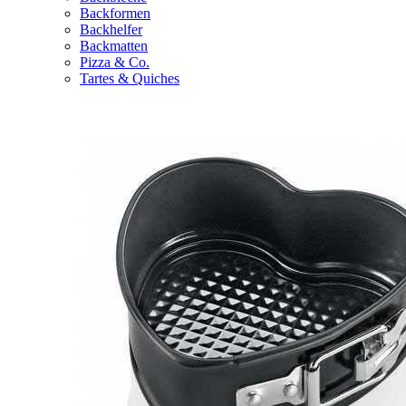
Backformen
Backhelfer
Backmatten
Pizza & Co.
Tartes & Quiches