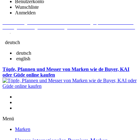
Benutzerkonto
Wunschliste
Anmelden
Aktuelle Fragen und Antworten rund um Bestellungen, Lieferzeiten u.v.m. -
Verlängertes Rückgaberecht: 30 Tage – Weitere Informationen erhalten Sie
hier
.
deutsch
deutsch
english
Töpfe, Pfannen und Messer von Marken wie de Buyer, KAI
oder Güde online kaufen
Menü
Marken