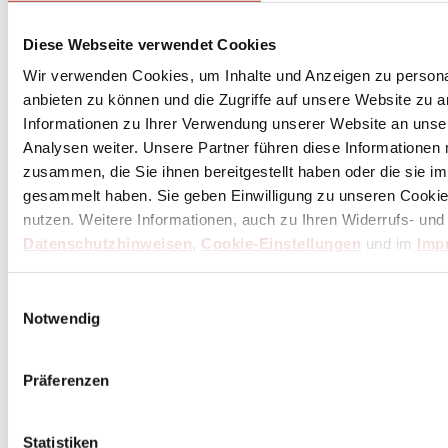
Diese Webseite verwendet Cookies
Wir verwenden Cookies, um Inhalte und Anzeigen zu personal
anbieten zu können und die Zugriffe auf unsere Website zu 
Informationen zu Ihrer Verwendung unserer Website an unse
Analysen weiter. Unsere Partner führen diese Informationen
zusammen, die Sie ihnen bereitgestellt haben oder die sie 
Abonniere
hier
gesammelt haben. Sie geben Einwilligung zu unseren Cookie
den Butch Newsletter
nutzen. Weitere Informationen, auch zu Ihren Widerrufs- und
Datenschutzhinweisen
,
Cookie-Einstellungen
und im
Imp
* Dein persönlicher Gutschein ist ab einem Bestellwert von 100,- Euro, nach Abzug der
Retouren und Stornierungen, gültig. Preisangaben inkl. gesetzl. MwSt. zzgl. Service- und
Versandkosten. Eine Barauszahlung ist nicht möglich.
Einwilligungsauswahl
Notwendig
Unser Dankeschön für deinen Einkauf ab 100 €
Präferenzen
Statistiken