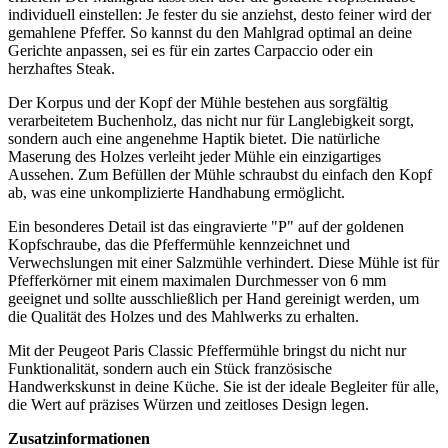
individuell einstellen: Je fester du sie anziehst, desto feiner wird der
gemahlene Pfeffer. So kannst du den Mahlgrad optimal an deine
Gerichte anpassen, sei es für ein zartes Carpaccio oder ein
herzhaftes Steak.
Der Korpus und der Kopf der Mühle bestehen aus sorgfältig
verarbeitetem Buchenholz, das nicht nur für Langlebigkeit sorgt,
sondern auch eine angenehme Haptik bietet. Die natürliche
Maserung des Holzes verleiht jeder Mühle ein einzigartiges
Aussehen. Zum Befüllen der Mühle schraubst du einfach den Kopf
ab, was eine unkomplizierte Handhabung ermöglicht.
Ein besonderes Detail ist das eingravierte "P" auf der goldenen
Kopfschraube, das die Pfeffermühle kennzeichnet und
Verwechslungen mit einer Salzmühle verhindert. Diese Mühle ist für
Pfefferkörner mit einem maximalen Durchmesser von 6 mm
geeignet und sollte ausschließlich per Hand gereinigt werden, um
die Qualität des Holzes und des Mahlwerks zu erhalten.
Mit der Peugeot Paris Classic Pfeffermühle bringst du nicht nur
Funktionalität, sondern auch ein Stück französische
Handwerkskunst in deine Küche. Sie ist der ideale Begleiter für alle,
die Wert auf präzises Würzen und zeitloses Design legen.
Zusatzinformationen