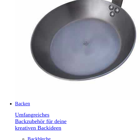
Backen
Umfangreiches
Backzubehör für deine
kreativen Backideen
Backbleche