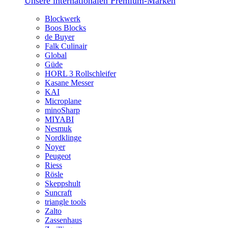
Unsere internationalen Premium-Marken
Blockwerk
Boos Blocks
de Buyer
Falk Culinair
Global
Güde
HORL 3 Rollschleifer
Kasane Messer
KAI
Microplane
minoSharp
MIYABI
Nesmuk
Nordklinge
Noyer
Peugeot
Riess
Rösle
Skeppshult
Suncraft
triangle tools
Zalto
Zassenhaus