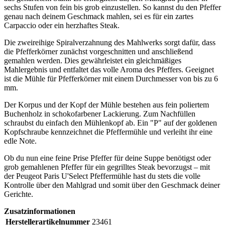
sechs Stufen von fein bis grob einzustellen. So kannst du den Pfeffer
genau nach deinem Geschmack mahlen, sei es für ein zartes
Carpaccio oder ein herzhaftes Steak.
Die zweireihige Spiralverzahnung des Mahlwerks sorgt dafür, dass
die Pfefferkörner zunächst vorgeschnitten und anschließend
gemahlen werden. Dies gewährleistet ein gleichmäßiges
Mahlergebnis und entfaltet das volle Aroma des Pfeffers. Geeignet
ist die Mühle für Pfefferkörner mit einem Durchmesser von bis zu 6
mm.
Der Korpus und der Kopf der Mühle bestehen aus fein poliertem
Buchenholz in schokofarbener Lackierung. Zum Nachfüllen
schraubst du einfach den Mühlenkopf ab. Ein "P" auf der goldenen
Kopfschraube kennzeichnet die Pfeffermühle und verleiht ihr eine
edle Note.
Ob du nun eine feine Prise Pfeffer für deine Suppe benötigst oder
grob gemahlenen Pfeffer für ein gegrilltes Steak bevorzugst – mit
der Peugeot Paris U'Select Pfeffermühle hast du stets die volle
Kontrolle über den Mahlgrad und somit über den Geschmack deiner
Gerichte.
Zusatzinformationen
Herstellerartikelnummer
23461