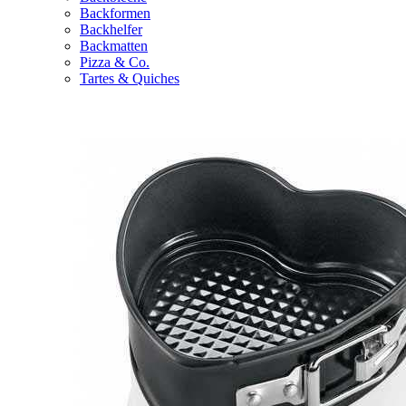
Backformen
Backhelfer
Backmatten
Pizza & Co.
Tartes & Quiches