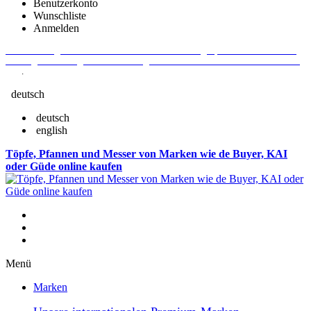
Benutzerkonto
Wunschliste
Anmelden
Aktuelle Fragen und Antworten rund um Bestellungen, Lieferzeiten u.v.m. -
Verlängertes Rückgaberecht: 30 Tage – Weitere Informationen erhalten Sie
hier
.
deutsch
deutsch
english
Töpfe, Pfannen und Messer von Marken wie de Buyer, KAI
oder Güde online kaufen
Menü
Marken