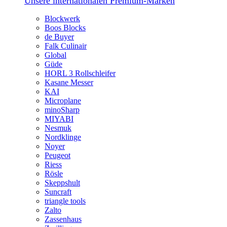
Unsere internationalen Premium-Marken
Blockwerk
Boos Blocks
de Buyer
Falk Culinair
Global
Güde
HORL 3 Rollschleifer
Kasane Messer
KAI
Microplane
minoSharp
MIYABI
Nesmuk
Nordklinge
Noyer
Peugeot
Riess
Rösle
Skeppshult
Suncraft
triangle tools
Zalto
Zassenhaus