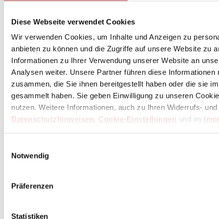
Diese Webseite verwendet Cookies
Wir verwenden Cookies, um Inhalte und Anzeigen zu personal
anbieten zu können und die Zugriffe auf unsere Website zu 
Informationen zu Ihrer Verwendung unserer Website an unse
Analysen weiter. Unsere Partner führen diese Informationen
zusammen, die Sie ihnen bereitgestellt haben oder die sie 
gesammelt haben. Sie geben Einwilligung zu unseren Cookie
nutzen. Weitere Informationen, auch zu Ihren Widerrufs- und
Abonniere
hier
Datenschutzhinweisen
,
Cookie-Einstellungen
und im
Imp
den Butch Newsletter
Einwilligungsauswahl
* Dein persönlicher Gutschein ist ab einem Bestellwert von 100,- Euro, nach Abzug der
Notwendig
Retouren und Stornierungen, gültig. Preisangaben inkl. gesetzl. MwSt. zzgl. Service- und
Versandkosten. Eine Barauszahlung ist nicht möglich.
Präferenzen
Unser Dankeschön für deinen Einkauf ab 100 €
Statistiken