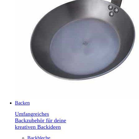
Backen
Umfangreiches
Backzubehör für deine
kreativen Backideen
Backbleche