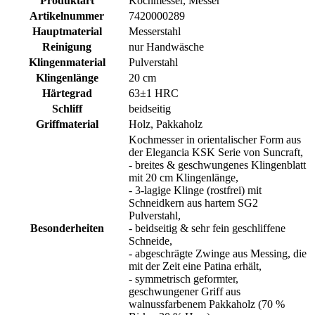
Produktart
Kochmesser, Messer
Artikelnummer
7420000289
Hauptmaterial
Messerstahl
Reinigung
nur Handwäsche
Klingenmaterial
Pulverstahl
Klingenlänge
20 cm
Härtegrad
63±1 HRC
Schliff
beidseitig
Griffmaterial
Holz, Pakkaholz
Kochmesser in orientalischer Form aus
der Elegancia KSK Serie von Suncraft,
- breites & geschwungenes Klingenblatt
mit 20 cm Klingenlänge,
- 3-lagige Klinge (rostfrei) mit
Schneidkern aus hartem SG2
Pulverstahl,
Besonderheiten
- beidseitig & sehr fein geschliffene
Schneide,
- abgeschrägte Zwinge aus Messing, die
mit der Zeit eine Patina erhält,
- symmetrisch geformter,
geschwungener Griff aus
walnussfarbenem Pakkaholz (70 %