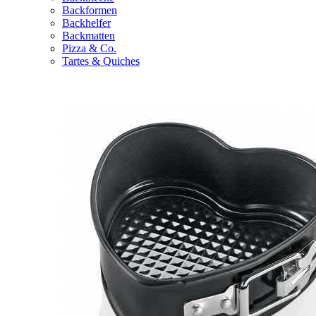
Backformen
Backhelfer
Backmatten
Pizza & Co.
Tartes & Quiches