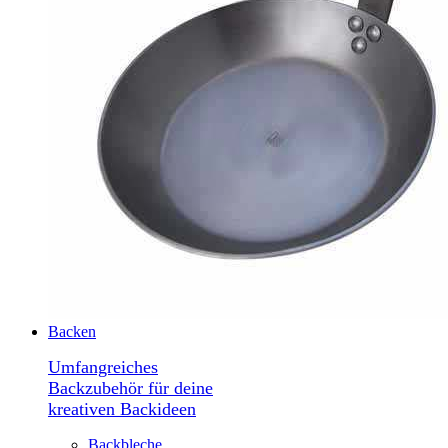
Backen
Umfangreiches
Backzubehör für deine
kreativen Backideen
Backbleche