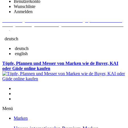
Benutzerkonto
Wunschliste
Anmelden
Aktuelle Fragen und Antworten rund um Bestellungen, Lieferzeiten u.v.m. -
Verlängertes Rückgaberecht: 30 Tage – Weitere Informationen erhalten Sie
hier
.
deutsch
deutsch
english
Töpfe, Pfannen und Messer von Marken wie de Buyer, KAI
oder Güde online kaufen
Menü
Marken