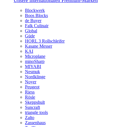
Unsere internationalen Premium-Marken
Blockwerk
Boos Blocks
de Buyer
Falk Culinair
Global
Güde
HORL 3 Rollschleifer
Kasane Messer
KAI
Microplane
minoSharp
MIYABI
Nesmuk
Nordklinge
Noyer
Peugeot
Riess
Rösle
Skeppshult
Suncraft
triangle tools
Zalto
Zassenhaus