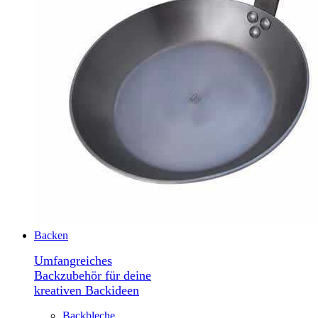
Backen
Umfangreiches
Backzubehör für deine
kreativen Backideen
Backbleche