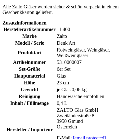
Alle Zalto Gläser werden sicher & schön verpackt in einem
Geschenkkarton geliefert.
Zusatzinformationen
Herstellerartikelnummer
11.400
Marke
Zalto
Modell / Serie
Denk'Art
Rotweingläser, Weingläser,
Produktart
Weißweingläser
Artikelnummer
5310000007
Set-Größe
6er Set
Hauptmaterial
Glas
Höhe
23 cm
Gewicht
je Glas 0,06 kg
Reinigung
Handwäsche empfohlen
Inhalt / Füllmenge
0,4 L
ZALTO Glas GmbH
Zweiländerstraße 8
3950 Gmünd
Österreich
Hersteller / Importeur
E-Mail:
[email protected]