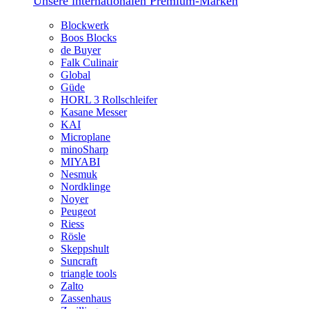
Unsere internationalen Premium-Marken
Blockwerk
Boos Blocks
de Buyer
Falk Culinair
Global
Güde
HORL 3 Rollschleifer
Kasane Messer
KAI
Microplane
minoSharp
MIYABI
Nesmuk
Nordklinge
Noyer
Peugeot
Riess
Rösle
Skeppshult
Suncraft
triangle tools
Zalto
Zassenhaus