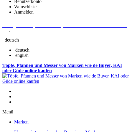
Benutzerkonto
Wunschliste
Anmelden
Aktuelle Fragen und Antworten rund um Bestellungen, Lieferzeiten u.v.m. -
Verlängertes Rückgaberecht: 30 Tage – Weitere Informationen erhalten Sie
hier
.
deutsch
deutsch
english
Töpfe, Pfannen und Messer von Marken wie de Buyer, KAI
oder Güde online kaufen
Menü
Marken