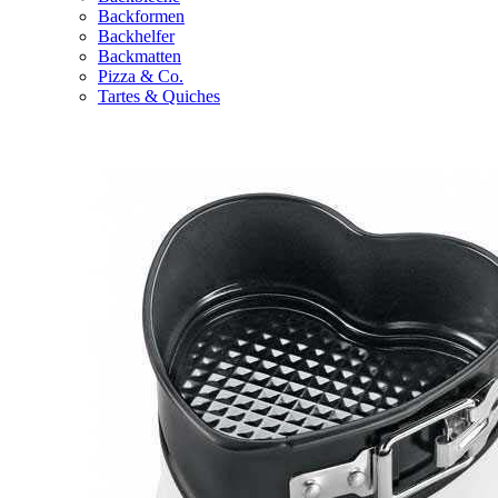
Backformen
Backhelfer
Backmatten
Pizza & Co.
Tartes & Quiches