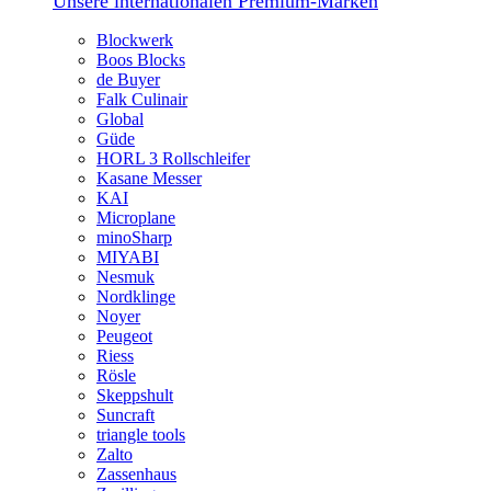
Unsere internationalen Premium-Marken
Blockwerk
Boos Blocks
de Buyer
Falk Culinair
Global
Güde
HORL 3 Rollschleifer
Kasane Messer
KAI
Microplane
minoSharp
MIYABI
Nesmuk
Nordklinge
Noyer
Peugeot
Riess
Rösle
Skeppshult
Suncraft
triangle tools
Zalto
Zassenhaus