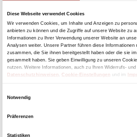
Diese Webseite verwendet Cookies
Wir verwenden Cookies, um Inhalte und Anzeigen zu personal
anbieten zu können und die Zugriffe auf unsere Website zu 
Informationen zu Ihrer Verwendung unserer Website an unse
Analysen weiter. Unsere Partner führen diese Informationen
zusammen, die Sie ihnen bereitgestellt haben oder die sie 
gesammelt haben. Sie geben Einwilligung zu unseren Cookie
Zwilling Chopsticks
Zwilling Chopsticks bringen japanisch-asiatisches Essgefühl
nutzen. Weitere Informationen, auch zu Ihren Widerrufs- und
nach Hause und bieten eine moderne, praktische Alternative
Datenschutzhinweisen
,
Cookie-Einstellungen
und im
Imp
zum klassischen Besteck. Die Essstäbchen bestehen aus
hochwertigem Kunststoff...
Einwilligungsauswahl
Notwendig
Präferenzen
Statistiken