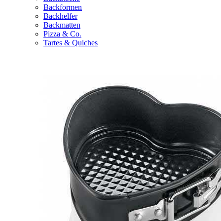
Backformen
Backhelfer
Backmatten
Pizza & Co.
Tartes & Quiches