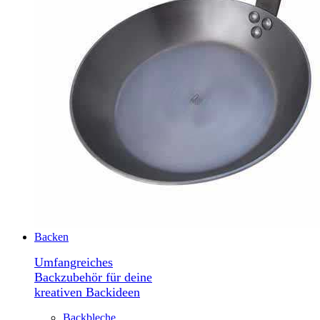
Backen
Umfangreiches
Backzubehör für deine
kreativen Backideen
Backbleche