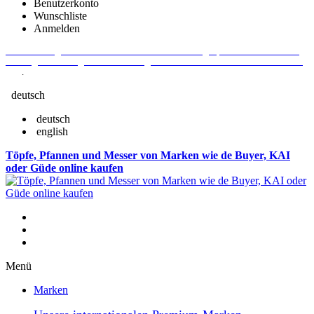
Benutzerkonto
Wunschliste
Anmelden
Aktuelle Fragen und Antworten rund um Bestellungen, Lieferzeiten u.v.m. -
Verlängertes Rückgaberecht: 30 Tage – Weitere Informationen erhalten Sie
hier
.
deutsch
deutsch
english
Töpfe, Pfannen und Messer von Marken wie de Buyer, KAI
oder Güde online kaufen
Menü
Marken