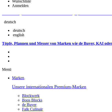
Wunschliste
Anmelden
Aktuelle Fragen und Antworten rund um Bestellungen, Lieferzeiten u.v.m. - V
deutsch
deutsch
english
Töpfe, Pfannen und Messer von Marken wie de Buyer, KAI oder
Menü
Marken
Unsere internationalen Premium-Marken
Blockwerk
Boos Blocks
de Buyer
Falk Culinair