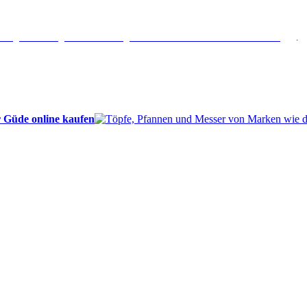
erlängertes Rückgaberecht: 30 Tage – Weitere Informationen erhalten Sie
hier
.
 Güde online kaufen