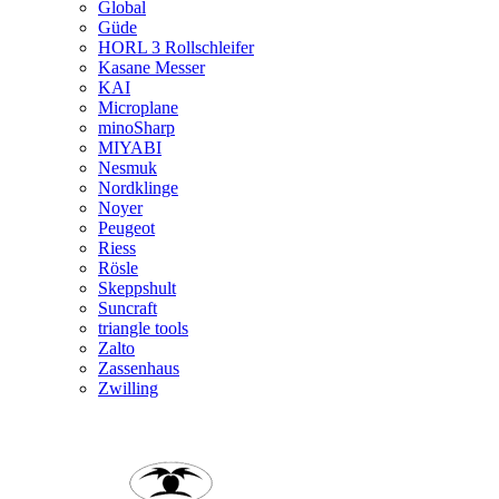
Global
Güde
HORL 3 Rollschleifer
Kasane Messer
KAI
Microplane
minoSharp
MIYABI
Nesmuk
Nordklinge
Noyer
Peugeot
Riess
Rösle
Skeppshult
Suncraft
triangle tools
Zalto
Zassenhaus
Zwilling