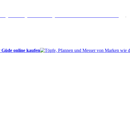
erlängertes Rückgaberecht: 30 Tage – Weitere Informationen erhalten Sie
hier
.
 Güde online kaufen