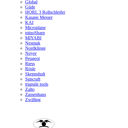
Global
Güde
HORL 3 Rollschleifer
Kasane Messer
KAI
Microplane
minoSharp
MIYABI
Nesmuk
Nordklinge
Noyer
Peugeot
Riess
Rösle
Skeppshult
Suncraft
triangle tools
Zalto
Zassenhaus
Zwilling