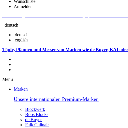
Wunschliste
Anmelden
Aktuelle Fragen und Antworten rund um Bestellungen, Lieferzeiten u.v.m. - V
deutsch
deutsch
english
Töpfe, Pfannen und Messer von Marken wie de Buyer, KAI oder
Menü
Marken
Unsere internationalen Premium-Marken
Blockwerk
Boos Blocks
de Buyer
Falk Culinair