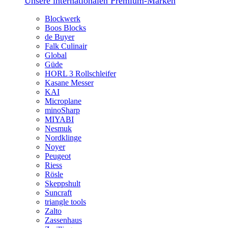
Unsere internationalen Premium-Marken
Blockwerk
Boos Blocks
de Buyer
Falk Culinair
Global
Güde
HORL 3 Rollschleifer
Kasane Messer
KAI
Microplane
minoSharp
MIYABI
Nesmuk
Nordklinge
Noyer
Peugeot
Riess
Rösle
Skeppshult
Suncraft
triangle tools
Zalto
Zassenhaus