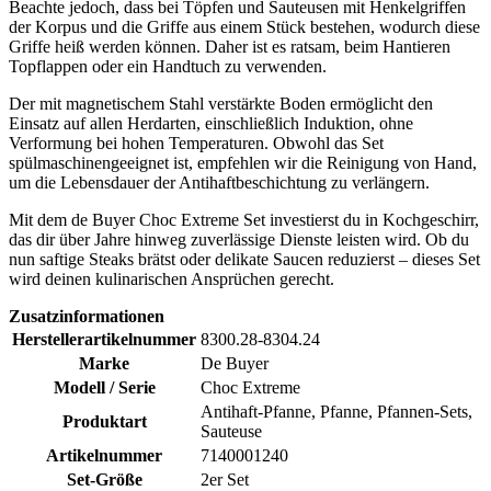
Beachte jedoch, dass bei Töpfen und Sauteusen mit Henkelgriffen
der Korpus und die Griffe aus einem Stück bestehen, wodurch diese
Griffe heiß werden können. Daher ist es ratsam, beim Hantieren
Topflappen oder ein Handtuch zu verwenden.
Der mit magnetischem Stahl verstärkte Boden ermöglicht den
Einsatz auf allen Herdarten, einschließlich Induktion, ohne
Verformung bei hohen Temperaturen. Obwohl das Set
spülmaschinengeeignet ist, empfehlen wir die Reinigung von Hand,
um die Lebensdauer der Antihaftbeschichtung zu verlängern.
Mit dem de Buyer Choc Extreme Set investierst du in Kochgeschirr,
das dir über Jahre hinweg zuverlässige Dienste leisten wird. Ob du
nun saftige Steaks brätst oder delikate Saucen reduzierst – dieses Set
wird deinen kulinarischen Ansprüchen gerecht.
Zusatzinformationen
Herstellerartikelnummer
8300.28-8304.24
Marke
De Buyer
Modell / Serie
Choc Extreme
Antihaft-Pfanne, Pfanne, Pfannen-Sets,
Produktart
Sauteuse
Artikelnummer
7140001240
Set-Größe
2er Set