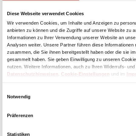
Diese Webseite verwendet Cookies
Abonniere
hier
Wir verwenden Cookies, um Inhalte und Anzeigen zu personal
den Butch Newsletter
anbieten zu können und die Zugriffe auf unsere Website zu 
Informationen zu Ihrer Verwendung unserer Website an unse
Analysen weiter. Unsere Partner führen diese Informationen
* Dein persönlicher Gutschein ist ab einem Bestellwert von 100,- Euro, nach Abzug der
Retouren und Stornierungen, gültig. Preisangaben inkl. gesetzl. MwSt. zzgl. Service- und
zusammen, die Sie ihnen bereitgestellt haben oder die sie 
Versandkosten. Eine Barauszahlung ist nicht möglich.
gesammelt haben. Sie geben Einwilligung zu unseren Cookie
nutzen. Weitere Informationen, auch zu Ihren Widerrufs- und
Datenschutzhinweisen
,
Cookie-Einstellungen
und im
Imp
Unser Dankeschön für deinen Einkauf ab 100 €
Einwilligungsauswahl
Notwendig
Präferenzen
Statistiken