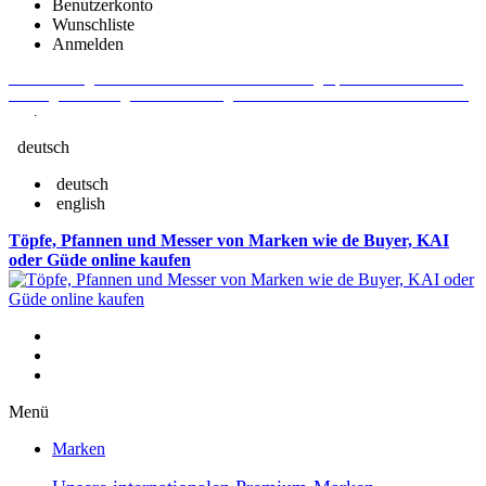
Benutzerkonto
Wunschliste
Anmelden
Aktuelle Fragen und Antworten rund um Bestellungen, Lieferzeiten u.v.m. -
Verlängertes Rückgaberecht: 30 Tage – Weitere Informationen erhalten Sie
hier
.
deutsch
deutsch
english
Töpfe, Pfannen und Messer von Marken wie de Buyer, KAI
oder Güde online kaufen
Menü
Marken