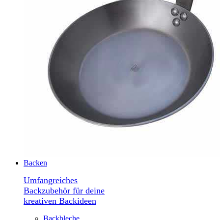
Backen
Umfangreiches
Backzubehör für deine
kreativen Backideen
Backbleche