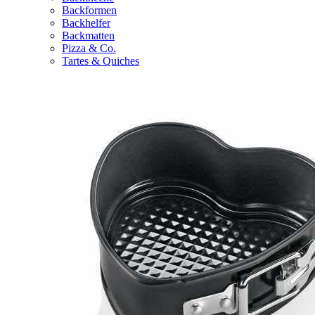
Backformen
Backhelfer
Backmatten
Pizza & Co.
Tartes & Quiches