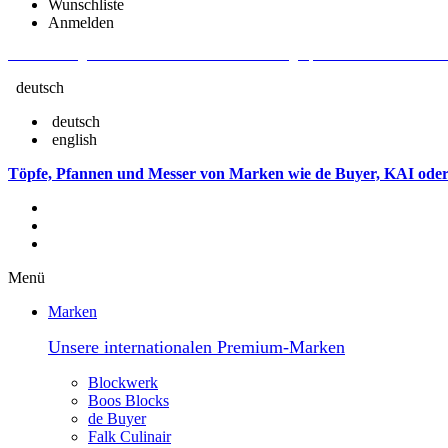
Wunschliste
Anmelden
Aktuelle Fragen und Antworten rund um Bestellungen, Lieferzeiten u.v.m. - V
deutsch
deutsch
english
Töpfe, Pfannen und Messer von Marken wie de Buyer, KAI oder
Menü
Marken
Unsere internationalen Premium-Marken
Blockwerk
Boos Blocks
de Buyer
Falk Culinair