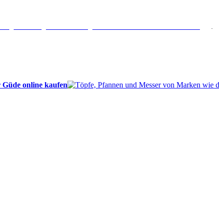
erlängertes Rückgaberecht: 30 Tage – Weitere Informationen erhalten Sie
hier
.
 Güde online kaufen