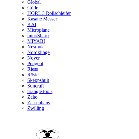
Global
Güde
HORL 3 Rollschleifer
Kasane Messer
KAI
Microplane
minoSharp
MIYABI
Nesmuk
Nordklinge
Noyer
Peugeot
Riess
Rösle
Skeppshult
Suncraft
triangle tools
Zalto
Zassenhaus
Zwilling