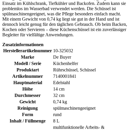
Einsatz im Kühlschrank, Tiefkühler und Backofen. Zudem kann sie
problemlos im Wasserbad verwendet werden. Die Schüssel ist
spülmaschinengeeignet, was die Pflege besonders einfach macht.
Mit einem Gewicht von 0,74 kg liegt sie gut in der Hand und ist
dennoch leicht genug für den täglichen Gebrauch. Ob beim Backen,
Kochen oder Servieren – diese Küchenschüssel ist ein zuverlässiger
Begleiter für vielfältige Anwendungen.
Zusatzinformationen
Herstellerartikelnummer
10-325032
Marke
De Buyer
Modell / Serie
Küchenhelfer
Produktart
Rührschüssel, Schüssel
Artikelnummer
7140001841
Hauptmaterial
Edelstahl
Höhe
14 cm
Durchmesser
32 cm
Gewicht
0,74 kg
Reinigung
spülmaschinengeeignet
Form
rund
Inhalt / Füllmenge
8 L
multifunktionelle Arbeits- &