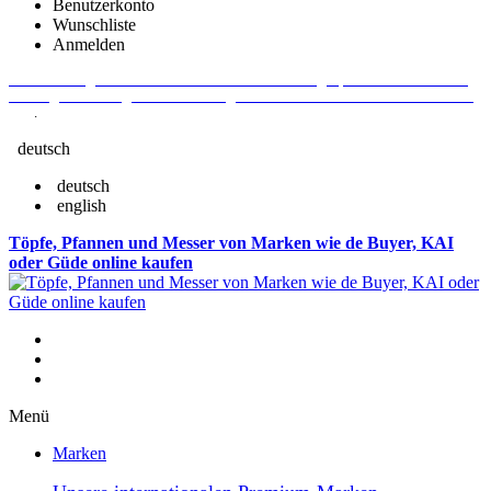
Benutzerkonto
Wunschliste
Anmelden
Aktuelle Fragen und Antworten rund um Bestellungen, Lieferzeiten u.v.m. -
Verlängertes Rückgaberecht: 30 Tage – Weitere Informationen erhalten Sie
hier
.
deutsch
deutsch
english
Töpfe, Pfannen und Messer von Marken wie de Buyer, KAI
oder Güde online kaufen
Menü
Marken