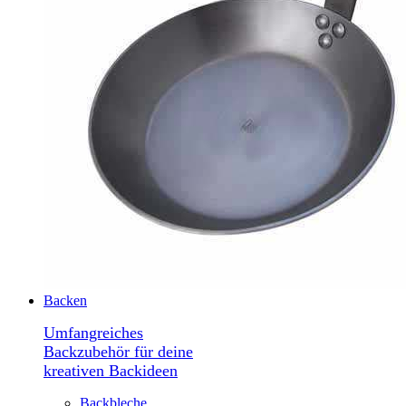
Backen
Umfangreiches
Backzubehör für deine
kreativen Backideen
Backbleche