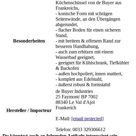
Küchenschüssel von de Buyer aus
Frankreichs,
- konische Form mit schrägen
Seitenwände, an den Übergängen
abgerundet,
- flacher Boden für einen sicheren
Stand,
Besonderheiten
- mit breitem & offenem Rand zur
besseren Handhabung,
- auch zum erhitzen mit einem
Wasserbad geeignet,
- geeignet für Kühlschrank, Tiefkühler
& Backofen
- außen hochpoliert, innen mattiert,
- komplett aus Edelstahl,
- äußerst robust & formstabil
de Buyer Industries
25 Faymont/ BP 7002
88340 Le Val d'Ajol
Frankreich
Hersteller / Importeur
E-Mail:
[email protected]
Telefon: 0033 329306612
Du könntest auch an folgenden Artikeln interessiert sein