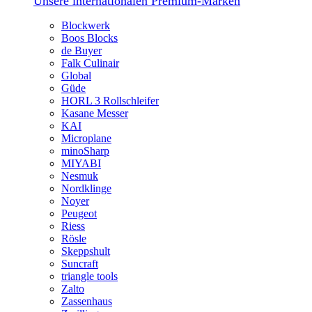
Unsere internationalen Premium-Marken
Blockwerk
Boos Blocks
de Buyer
Falk Culinair
Global
Güde
HORL 3 Rollschleifer
Kasane Messer
KAI
Microplane
minoSharp
MIYABI
Nesmuk
Nordklinge
Noyer
Peugeot
Riess
Rösle
Skeppshult
Suncraft
triangle tools
Zalto
Zassenhaus