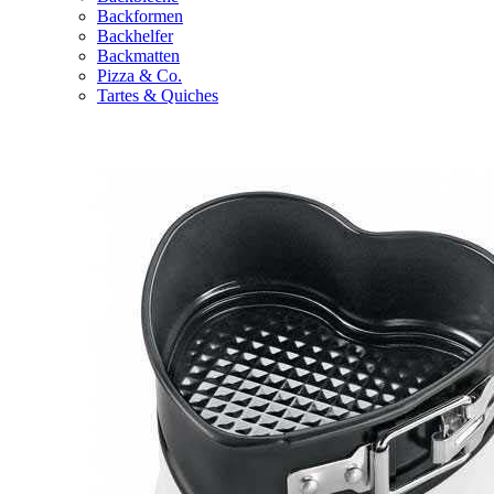
Backformen
Backhelfer
Backmatten
Pizza & Co.
Tartes & Quiches