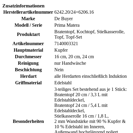
Zusatzinformationen
Herstellerartikelnummer
6242.20/24+6206.16
Marke
De Buyer
Modell / Serie
Prima Matera
Bratentopf, Kochtopf, Stielkasserolle,
Produktart
Topf, Topf-Set
Artikelnummer
7140003321
Hauptmaterial
Kupfer
Durchmesser
16 cm, 20 cm, 24 cm
Reinigung
nur Handwäsche
Beschichtung
Nein
Herdart
alle Herdarten einschließlich Induktion
Griffmaterial
Edelstahl
3-teiliges Set bestehend aus je 1 Stück:
Bratentopf 20 cm / 3,3 L mit
Edelstahldeckel,
Bratentopf 24 cm / 5,4 L mit
Edelstahldeckel,
Stielkasserolle 16 cm / 1,8 L,
Besonderheiten
2 mm Wandstärke mit 90 % Kupfer &
10 % Edelstahl im Inneren,
Außenwand hochglänzend poliert,