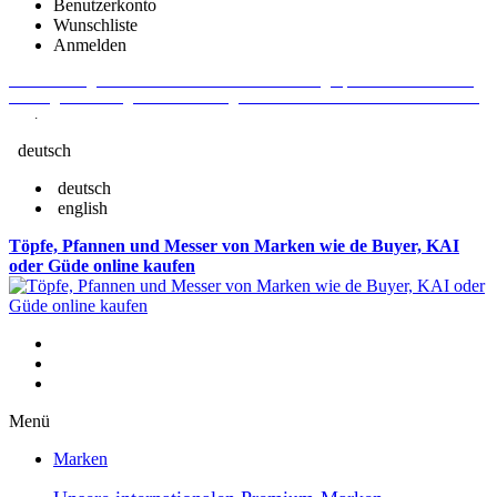
Benutzerkonto
Wunschliste
Anmelden
Aktuelle Fragen und Antworten rund um Bestellungen, Lieferzeiten u.v.m. -
Verlängertes Rückgaberecht: 30 Tage – Weitere Informationen erhalten Sie
hier
.
deutsch
deutsch
english
Töpfe, Pfannen und Messer von Marken wie de Buyer, KAI
oder Güde online kaufen
Menü
Marken