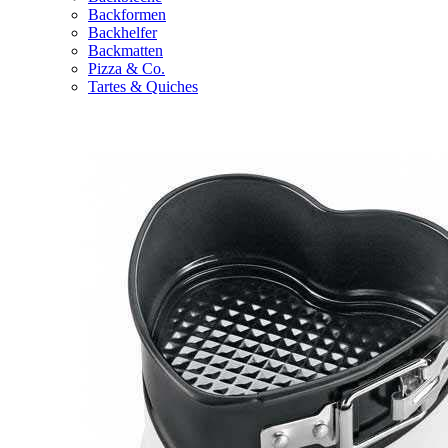
Backformen
Backhelfer
Backmatten
Pizza & Co.
Tartes & Quiches