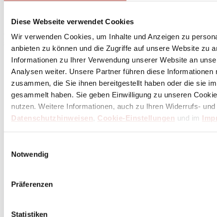
Abonniere
hier
den Butch Newsletter
Diese Webseite verwendet Cookies
* Dein persönlicher Gutschein ist ab einem Bestellwert von 100,- Euro, nach Abzug der
Wir verwenden Cookies, um Inhalte und Anzeigen zu personal
Retouren und Stornierungen, gültig. Preisangaben inkl. gesetzl. MwSt. zzgl. Service- und
Versandkosten. Eine Barauszahlung ist nicht möglich.
anbieten zu können und die Zugriffe auf unsere Website zu 
Informationen zu Ihrer Verwendung unserer Website an unse
Analysen weiter. Unsere Partner führen diese Informationen
zusammen, die Sie ihnen bereitgestellt haben oder die sie 
Unser Dankeschön für deinen Einkauf ab 100 €
gesammelt haben. Sie geben Einwilligung zu unseren Cookie
nutzen. Weitere Informationen, auch zu Ihren Widerrufs- und
Datenschutzhinweisen
,
Cookie-Einstellungen
und im
Imp
Einwilligungsauswahl
Notwendig
Präferenzen
Statistiken