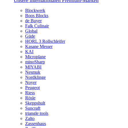
Unsere internationalen Premium-Marken
Blockwerk
Boos Blocks
de Buyer
Falk Culinair
Global
Güde
HORL 3 Rollschleifer
Kasane Messer
KAI
Microplane
minoSharp
MIYABI
Nesmuk
Nordklinge
Noyer
Peugeot
Riess
Rösle
Skeppshult
Suncraft
triangle tools
Zalto
Zassenhaus