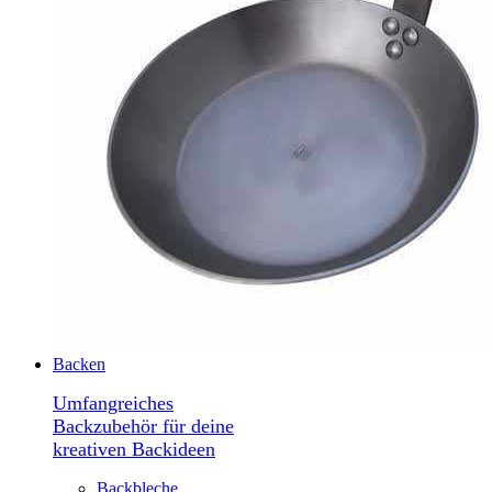
Backen
Umfangreiches
Backzubehör für deine
kreativen Backideen
Backbleche