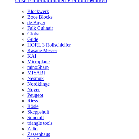
Unsere internationalen Premium-Marken
Blockwerk
Boos Blocks
de Buyer
Falk Culinair
Global
Güde
HORL 3 Rollschleifer
Kasane Messer
KAI
Microplane
minoSharp
MIYABI
Nesmuk
Nordklinge
Noyer
Peugeot
Riess
Rösle
Skeppshult
Suncraft
triangle tools
Zalto
Zassenhaus