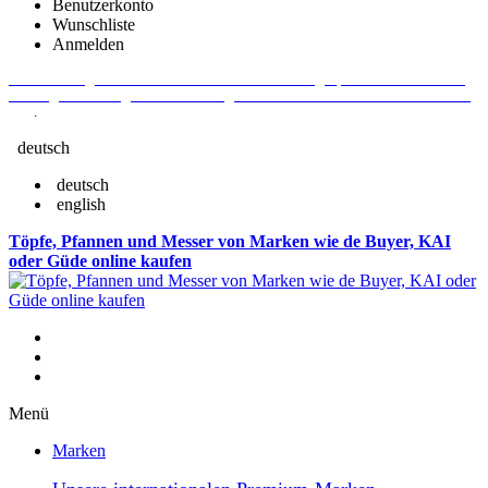
Benutzerkonto
Wunschliste
Anmelden
Aktuelle Fragen und Antworten rund um Bestellungen, Lieferzeiten u.v.m. -
Verlängertes Rückgaberecht: 30 Tage – Weitere Informationen erhalten Sie
hier
.
deutsch
deutsch
english
Töpfe, Pfannen und Messer von Marken wie de Buyer, KAI
oder Güde online kaufen
Menü
Marken