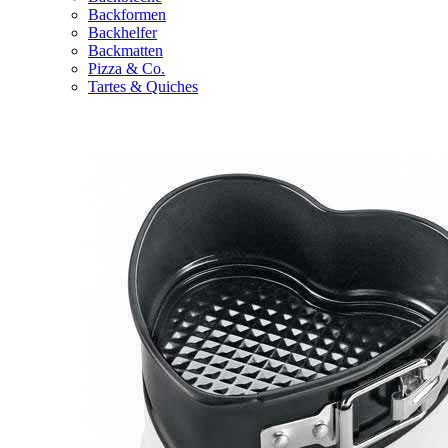
Backformen
Backhelfer
Backmatten
Pizza & Co.
Tartes & Quiches