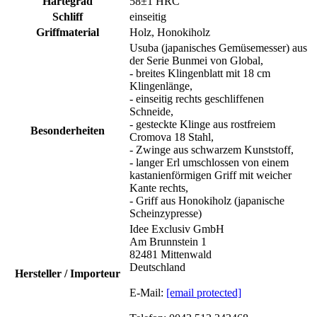
Härtegrad
58±1 HRC
Schliff
einseitig
Griffmaterial
Holz, Honokiholz
Usuba (japanisches Gemüsemesser) aus
der Serie Bunmei von Global,
- breites Klingenblatt mit 18 cm
Klingenlänge,
- einseitig rechts geschliffenen
Schneide,
- gesteckte Klinge aus rostfreiem
Besonderheiten
Cromova 18 Stahl,
- Zwinge aus schwarzem Kunststoff,
- langer Erl umschlossen von einem
kastanienförmigen Griff mit weicher
Kante rechts,
- Griff aus Honokiholz (japanische
Scheinzypresse)
Idee Exclusiv GmbH
Am Brunnstein 1
82481 Mittenwald
Deutschland
Hersteller / Importeur
E-Mail:
[email protected]