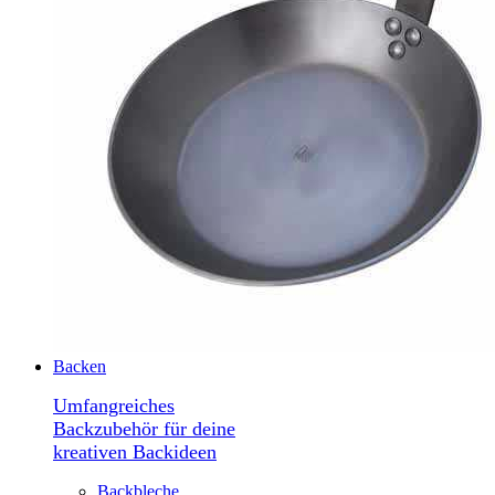
Backen
Umfangreiches
Backzubehör für deine
kreativen Backideen
Backbleche