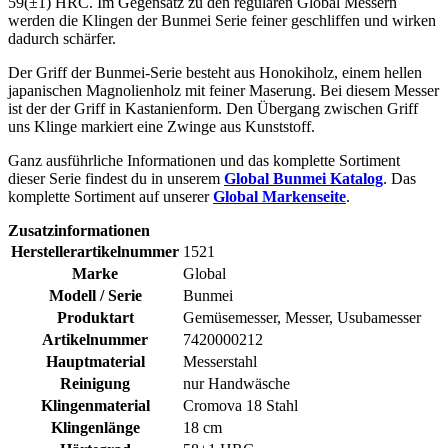
59(±1) HRC. Im Gegensatz zu den regulären Global Messern
werden die Klingen der Bunmei Serie feiner geschliffen und wirken
dadurch schärfer.
Der Griff der Bunmei-Serie besteht aus Honokiholz, einem hellen
japanischen Magnolienholz mit feiner Maserung. Bei diesem Messer
ist der der Griff in Kastanienform. Den Übergang zwischen Griff
uns Klinge markiert eine Zwinge aus Kunststoff.
Ganz ausführliche Informationen und das komplette Sortiment
dieser Serie findest du in unserem
Global Bunmei Katalog
. Das
komplette Sortiment auf unserer
Global Markenseite
.
Zusatzinformationen
Herstellerartikelnummer
1521
Marke
Global
Modell / Serie
Bunmei
Produktart
Gemüsemesser, Messer, Usubamesser
Artikelnummer
7420000212
Hauptmaterial
Messerstahl
Reinigung
nur Handwäsche
Klingenmaterial
Cromova 18 Stahl
Klingenlänge
18 cm