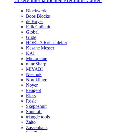
Unsere internationalen Premium-Marken
Blockwerk
Boos Blocks
de Buyer
Falk Culinair
Global
Güde
HORL 3 Rollschleifer
Kasane Messer
KAI
Microplane
minoSharp
MIYABI
Nesmuk
Nordklinge
Noyer
Peugeot
Riess
Rösle
Skeppshult
Suncraft
triangle tools
Zalto
Zassenhaus