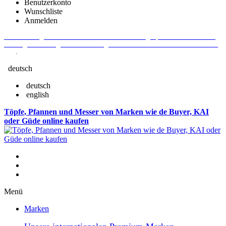
Benutzerkonto
Wunschliste
Anmelden
Aktuelle Fragen und Antworten rund um Bestellungen, Lieferzeiten u.v.m. -
Verlängertes Rückgaberecht: 30 Tage – Weitere Informationen erhalten Sie
hier
.
deutsch
deutsch
english
Töpfe, Pfannen und Messer von Marken wie de Buyer, KAI
oder Güde online kaufen
Menü
Marken