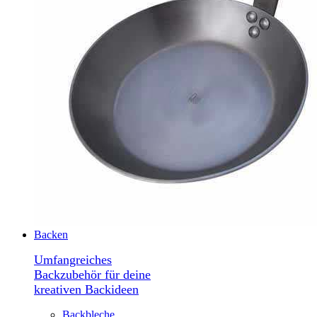
Backen
Umfangreiches
Backzubehör für deine
kreativen Backideen
Backbleche