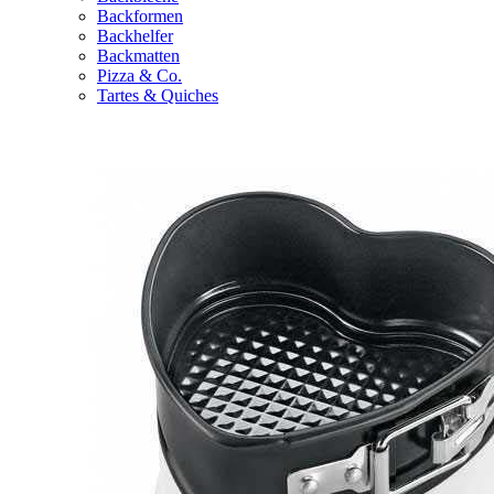
Backformen
Backhelfer
Backmatten
Pizza & Co.
Tartes & Quiches