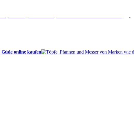
erlängertes Rückgaberecht: 30 Tage – Weitere Informationen erhalten Sie
hier
.
 Güde online kaufen