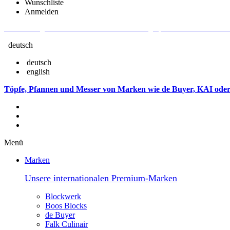
Wunschliste
Anmelden
Aktuelle Fragen und Antworten rund um Bestellungen, Lieferzeiten u.v.m. - V
deutsch
deutsch
english
Töpfe, Pfannen und Messer von Marken wie de Buyer, KAI oder
Menü
Marken
Unsere internationalen Premium-Marken
Blockwerk
Boos Blocks
de Buyer
Falk Culinair