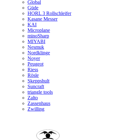
Global
Güde
HORL 3 Rollschleifer
Kasane Messer
KAI
Microplane
minoSharp
MIYABI
Nesmuk
Nordklinge
Noyer
Peugeot
Riess
Rösle
Skeppshult
Suncraft
triangle tools
Zalto
Zassenhaus
Zwilling