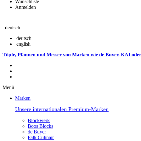
Wunschliste
Anmelden
Aktuelle Fragen und Antworten rund um Bestellungen, Lieferzeiten u.v.m. - V
deutsch
deutsch
english
Töpfe, Pfannen und Messer von Marken wie de Buyer, KAI oder
Menü
Marken
Unsere internationalen Premium-Marken
Blockwerk
Boos Blocks
de Buyer
Falk Culinair