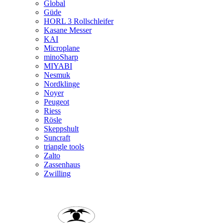
Global
Güde
HORL 3 Rollschleifer
Kasane Messer
KAI
Microplane
minoSharp
MIYABI
Nesmuk
Nordklinge
Noyer
Peugeot
Riess
Rösle
Skeppshult
Suncraft
triangle tools
Zalto
Zassenhaus
Zwilling