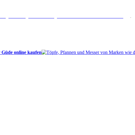
erlängertes Rückgaberecht: 30 Tage – Weitere Informationen erhalten Sie
hier
.
 Güde online kaufen