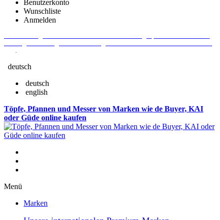
Benutzerkonto
Wunschliste
Anmelden
Aktuelle Fragen und Antworten rund um Bestellungen, Lieferzeiten u.v.m. -
Verlängertes Rückgaberecht: 30 Tage – Weitere Informationen erhalten Sie
hier
.
deutsch
deutsch
english
Töpfe, Pfannen und Messer von Marken wie de Buyer, KAI
oder Güde online kaufen
Menü
Marken