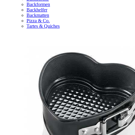
Backformen
Backhelfer
Backmatten
Pizza & Co.
Tartes & Quiches