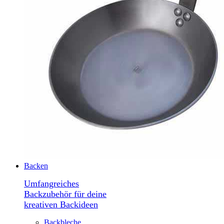
Backen
Umfangreiches
Backzubehör für deine
kreativen Backideen
Backbleche