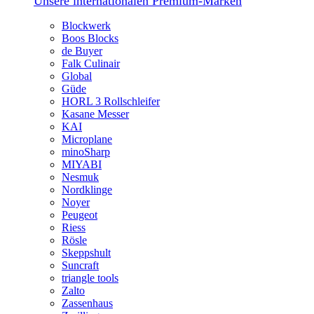
Unsere internationalen Premium-Marken
Blockwerk
Boos Blocks
de Buyer
Falk Culinair
Global
Güde
HORL 3 Rollschleifer
Kasane Messer
KAI
Microplane
minoSharp
MIYABI
Nesmuk
Nordklinge
Noyer
Peugeot
Riess
Rösle
Skeppshult
Suncraft
triangle tools
Zalto
Zassenhaus