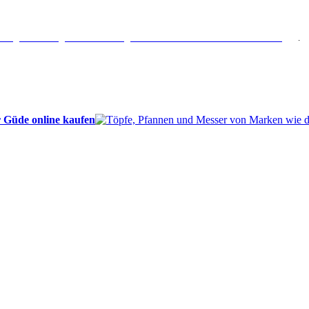
erlängertes Rückgaberecht: 30 Tage – Weitere Informationen erhalten Sie
hier
.
 Güde online kaufen