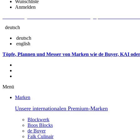
Wunschliste
Anmelden
Aktuelle Fragen und Antworten rund um Bestellungen, Lieferzeiten u.v.m. - V
deutsch
deutsch
english
Töpfe, Pfannen und Messer von Marken wie de Buyer, KAI oder
Menü
Marken
Unsere internationalen Premium-Marken
Blockwerk
Boos Blocks
de Buyer
Falk Culinair