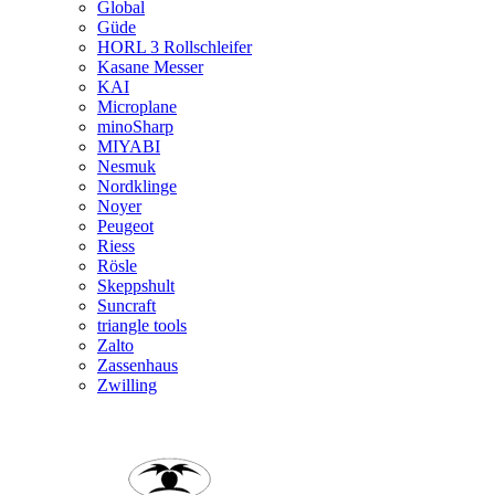
Global
Güde
HORL 3 Rollschleifer
Kasane Messer
KAI
Microplane
minoSharp
MIYABI
Nesmuk
Nordklinge
Noyer
Peugeot
Riess
Rösle
Skeppshult
Suncraft
triangle tools
Zalto
Zassenhaus
Zwilling