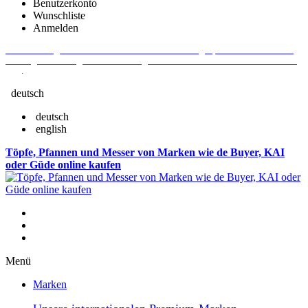
Benutzerkonto
Wunschliste
Anmelden
Aktuelle Fragen und Antworten rund um Bestellungen, Lieferzeiten u.v.m. -
Verlängertes Rückgaberecht: 30 Tage – Weitere Informationen erhalten Sie
hier
.
deutsch
deutsch
english
Töpfe, Pfannen und Messer von Marken wie de Buyer, KAI
oder Güde online kaufen
Menü
Marken