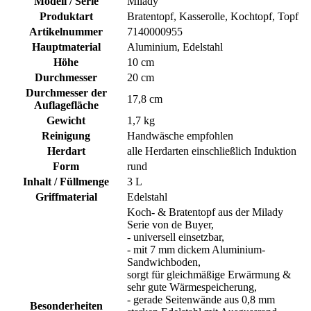
Modell / Serie
Milady
Produktart
Bratentopf, Kasserolle, Kochtopf, Topf
Artikelnummer
7140000955
Hauptmaterial
Aluminium, Edelstahl
Höhe
10 cm
Durchmesser
20 cm
Durchmesser der
17,8 cm
Auflagefläche
Gewicht
1,7 kg
Reinigung
Handwäsche empfohlen
Herdart
alle Herdarten einschließlich Induktion
Form
rund
Inhalt / Füllmenge
3 L
Griffmaterial
Edelstahl
Koch- & Bratentopf aus der Milady
Serie von de Buyer,
- universell einsetzbar,
- mit 7 mm dickem Aluminium-
Sandwichboden,
sorgt für gleichmäßige Erwärmung &
sehr gute Wärmespeicherung,
- gerade Seitenwände aus 0,8 mm
Besonderheiten