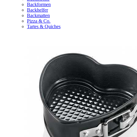
Backformen
Backhelfer
Backmatten
Pizza & Co.
Tartes & Quiches