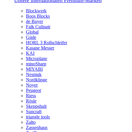
Unsere internationalen Premium-Marken
Blockwerk
Boos Blocks
de Buyer
Falk Culinair
Global
Güde
HORL 3 Rollschleifer
Kasane Messer
KAI
Microplane
minoSharp
MIYABI
Nesmuk
Nordklinge
Noyer
Peugeot
Riess
Rösle
Skeppshult
Suncraft
triangle tools
Zalto
Zassenhaus