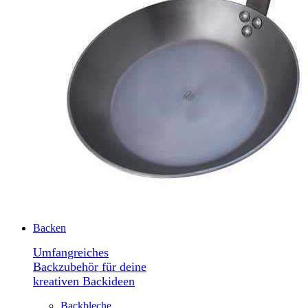
Backen
Umfangreiches
Backzubehör für deine
kreativen Backideen
Backbleche