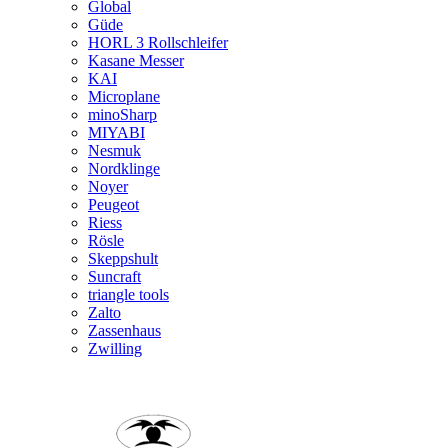
Global
Güde
HORL 3 Rollschleifer
Kasane Messer
KAI
Microplane
minoSharp
MIYABI
Nesmuk
Nordklinge
Noyer
Peugeot
Riess
Rösle
Skeppshult
Suncraft
triangle tools
Zalto
Zassenhaus
Zwilling