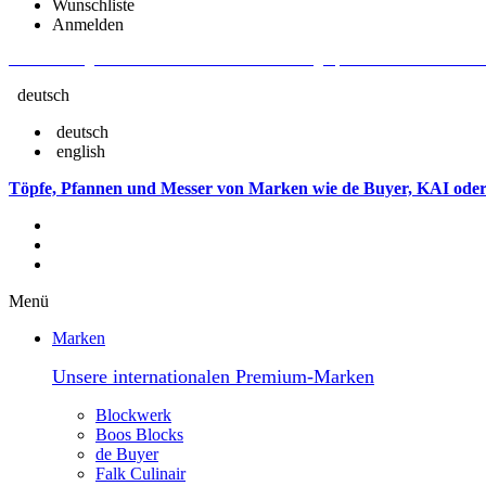
Wunschliste
Anmelden
Aktuelle Fragen und Antworten rund um Bestellungen, Lieferzeiten u.v.m. - V
deutsch
deutsch
english
Töpfe, Pfannen und Messer von Marken wie de Buyer, KAI oder
Menü
Marken
Unsere internationalen Premium-Marken
Blockwerk
Boos Blocks
de Buyer
Falk Culinair