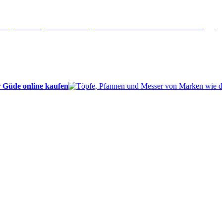
erlängertes Rückgaberecht: 30 Tage – Weitere Informationen erhalten Sie
hier
.
 Güde online kaufen