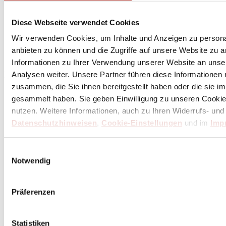
Diese Webseite verwendet Cookies
Abonniere
hier
Wir verwenden Cookies, um Inhalte und Anzeigen zu personal
den Butch Newsletter
anbieten zu können und die Zugriffe auf unsere Website zu 
Informationen zu Ihrer Verwendung unserer Website an unse
* Dein persönlicher Gutschein ist ab einem Bestellwert von 100,- Euro, nach Abzug der
Analysen weiter. Unsere Partner führen diese Informationen
Retouren und Stornierungen, gültig. Preisangaben inkl. gesetzl. MwSt. zzgl. Service- und
Versandkosten. Eine Barauszahlung ist nicht möglich.
zusammen, die Sie ihnen bereitgestellt haben oder die sie 
gesammelt haben. Sie geben Einwilligung zu unseren Cookie
nutzen. Weitere Informationen, auch zu Ihren Widerrufs- und
Unser Dankeschön für deinen Einkauf ab 100 €
Datenschutzhinweisen
,
Cookie-Einstellungen
und im
Imp
Einwilligungsauswahl
Notwendig
Präferenzen
Statistiken