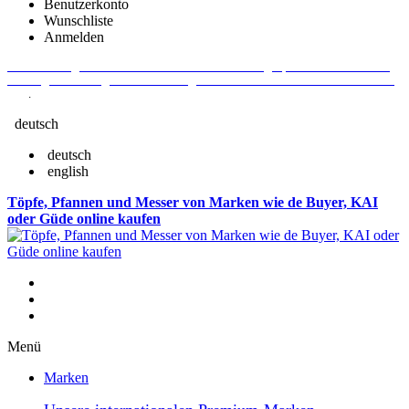
Benutzerkonto
Wunschliste
Anmelden
Aktuelle Fragen und Antworten rund um Bestellungen, Lieferzeiten u.v.m. -
Verlängertes Rückgaberecht: 30 Tage – Weitere Informationen erhalten Sie
hier
.
deutsch
deutsch
english
Töpfe, Pfannen und Messer von Marken wie de Buyer, KAI
oder Güde online kaufen
Menü
Marken