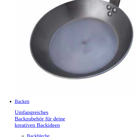
Backen
Umfangreiches
Backzubehör für deine
kreativen Backideen
Backbleche