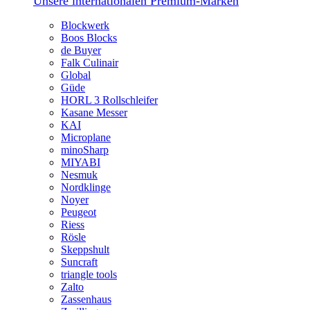
Unsere internationalen Premium-Marken
Blockwerk
Boos Blocks
de Buyer
Falk Culinair
Global
Güde
HORL 3 Rollschleifer
Kasane Messer
KAI
Microplane
minoSharp
MIYABI
Nesmuk
Nordklinge
Noyer
Peugeot
Riess
Rösle
Skeppshult
Suncraft
triangle tools
Zalto
Zassenhaus