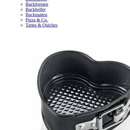
Backformen
Backhelfer
Backmatten
Pizza & Co.
Tartes & Quiches