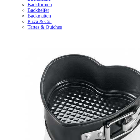
Backformen
Backhelfer
Backmatten
Pizza & Co.
Tartes & Quiches