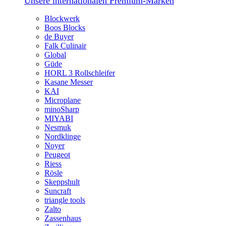
Unsere internationalen Premium-Marken
Blockwerk
Boos Blocks
de Buyer
Falk Culinair
Global
Güde
HORL 3 Rollschleifer
Kasane Messer
KAI
Microplane
minoSharp
MIYABI
Nesmuk
Nordklinge
Noyer
Peugeot
Riess
Rösle
Skeppshult
Suncraft
triangle tools
Zalto
Zassenhaus