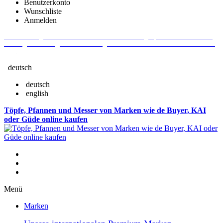
Benutzerkonto
Wunschliste
Anmelden
Aktuelle Fragen und Antworten rund um Bestellungen, Lieferzeiten u.v.m. -
Verlängertes Rückgaberecht: 30 Tage – Weitere Informationen erhalten Sie
hier
.
deutsch
deutsch
english
Töpfe, Pfannen und Messer von Marken wie de Buyer, KAI
oder Güde online kaufen
Menü
Marken