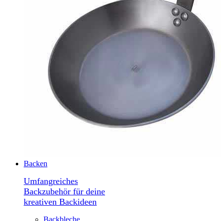
Backen
Umfangreiches
Backzubehör für deine
kreativen Backideen
Backbleche