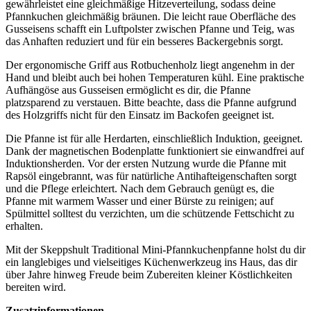
gewährleistet eine gleichmäßige Hitzeverteilung, sodass deine
Pfannkuchen gleichmäßig bräunen. Die leicht raue Oberfläche des
Gusseisens schafft ein Luftpolster zwischen Pfanne und Teig, was
das Anhaften reduziert und für ein besseres Backergebnis sorgt.
Der ergonomische Griff aus Rotbuchenholz liegt angenehm in der
Hand und bleibt auch bei hohen Temperaturen kühl. Eine praktische
Aufhängöse aus Gusseisen ermöglicht es dir, die Pfanne
platzsparend zu verstauen. Bitte beachte, dass die Pfanne aufgrund
des Holzgriffs nicht für den Einsatz im Backofen geeignet ist.
Die Pfanne ist für alle Herdarten, einschließlich Induktion, geeignet.
Dank der magnetischen Bodenplatte funktioniert sie einwandfrei auf
Induktionsherden. Vor der ersten Nutzung wurde die Pfanne mit
Rapsöl eingebrannt, was für natürliche Antihafteigenschaften sorgt
und die Pflege erleichtert. Nach dem Gebrauch genügt es, die
Pfanne mit warmem Wasser und einer Bürste zu reinigen; auf
Spülmittel solltest du verzichten, um die schützende Fettschicht zu
erhalten.
Mit der Skeppshult Traditional Mini-Pfannkuchenpfanne holst du dir
ein langlebiges und vielseitiges Küchenwerkzeug ins Haus, das dir
über Jahre hinweg Freude beim Zubereiten kleiner Köstlichkeiten
bereiten wird.
Zusatzinformationen