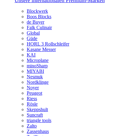
Unsere internationalen Premium-Marken
Blockwerk
Boos Blocks
de Buyer
Falk Culinair
Global
Güde
HORL 3 Rollschleifer
Kasane Messer
KAI
Microplane
minoSharp
MIYABI
Nesmuk
Nordklinge
Noyer
Peugeot
Riess
Rösle
Skeppshult
Suncraft
triangle tools
Zalto
Zassenhaus