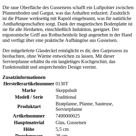
Die raue Oberfläche des Gusseisens schafft ein Luftpolster zwischen
Pfannenboden und Gargut, was das Anhaften reduziert. Zusätzlich
ist die Pfanne werkseitig mit Rapsöl eingebrannt, was für natürliche
Antihafteigenschaften sorgt. Dank der magnetischen Bodenplatte ist
sie für alle Herdarten, einschließlich Induktion, geeignet. Der
ergonomische Griff aus Rotbuchenholz liegt angenehm in der Hand
und verfügt über eine praktische Aufhängöse aus Gusseisen.
Der mitgelieferte Glasdeckel ermöglicht es dir, den Garprozess zu
beobachten, ohne Wärme entweichen zu lassen. Mit dieser
Servierpfanne erhältst du ein langlebiges Kochgeschirr, das
Funktionalität und ansprechendes Design vereint.
Zusatzinformationen
Herstellerartikelnummer
0130T
Marke
Skeppshult
Modell / Serie
Traditional
Bratpfanne, Pfanne, Sauteuse,
Produktart
Servierpfanne
Artikelnummer
7490000025
Hauptmaterial
Glas, Gusseisen
Höhe
5,5 cm
Durchmesser
28 cm