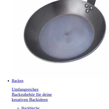
Backen
Umfangreiches
Backzubehör für deine
kreativen Backideen
Backbleche