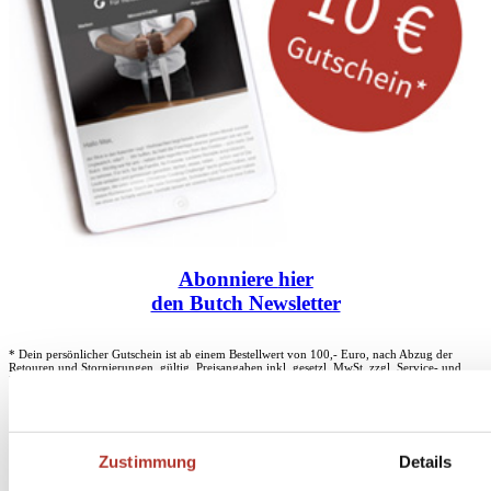
Abonniere
hier
den Butch Newsletter
* Dein persönlicher Gutschein ist ab einem Bestellwert von 100,- Euro, nach Abzug der
Retouren und Stornierungen, gültig. Preisangaben inkl. gesetzl. MwSt. zzgl. Service- und
Versandkosten. Eine Barauszahlung ist nicht möglich.
Zustimmung
Details
Unser Dankeschön für deinen Einkauf ab 100 €