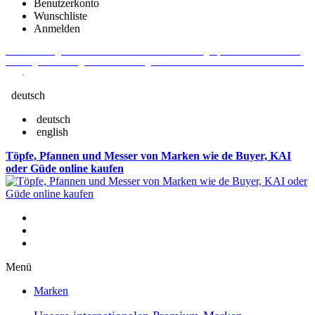
Benutzerkonto
Wunschliste
Anmelden
Aktuelle Fragen und Antworten rund um Bestellungen, Lieferzeiten u.v.m. -
Verlängertes Rückgaberecht: 30 Tage – Weitere Informationen erhalten Sie
hier
.
deutsch
deutsch
english
Töpfe, Pfannen und Messer von Marken wie de Buyer, KAI
oder Güde online kaufen
Menü
Marken