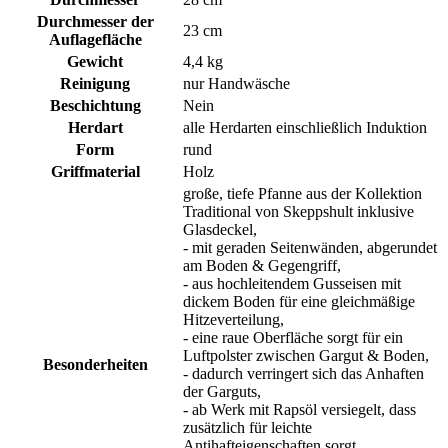
Durchmesser der
23 cm
Auflagefläche
Gewicht
4,4 kg
Reinigung
nur Handwäsche
Beschichtung
Nein
Herdart
alle Herdarten einschließlich Induktion
Form
rund
Griffmaterial
Holz
große, tiefe Pfanne aus der Kollektion
Traditional von Skeppshult inklusive
Glasdeckel,
- mit geraden Seitenwänden, abgerundet
am Boden & Gegengriff,
- aus hochleitendem Gusseisen mit
dickem Boden für eine gleichmäßige
Hitzeverteilung,
- eine raue Oberfläche sorgt für ein
Luftpolster zwischen Gargut & Boden,
Besonderheiten
- dadurch verringert sich das Anhaften
der Garguts,
- ab Werk mit Rapsöl versiegelt, dass
zusätzlich für leichte
Antihafteigenschaften sorgt,