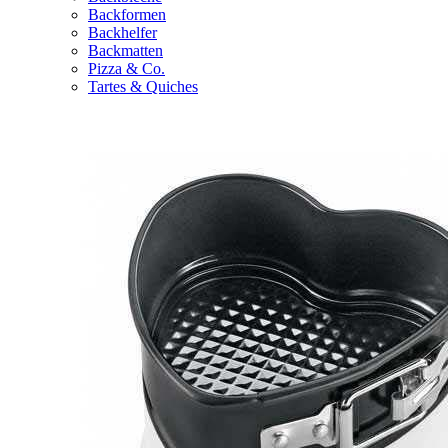
Backformen
Backhelfer
Backmatten
Pizza & Co.
Tartes & Quiches