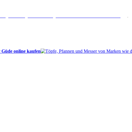
erlängertes Rückgaberecht: 30 Tage – Weitere Informationen erhalten Sie
hier
.
 Güde online kaufen