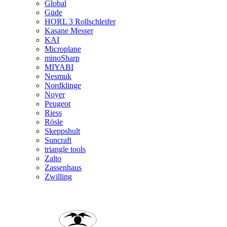
Global
Güde
HORL 3 Rollschleifer
Kasane Messer
KAI
Microplane
minoSharp
MIYABI
Nesmuk
Nordklinge
Noyer
Peugeot
Riess
Rösle
Skeppshult
Suncraft
triangle tools
Zalto
Zassenhaus
Zwilling