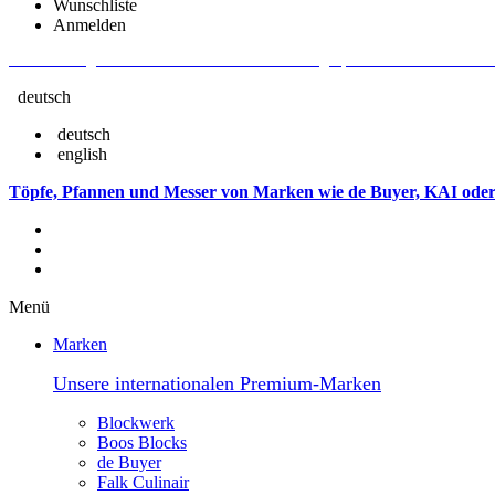
Wunschliste
Anmelden
Aktuelle Fragen und Antworten rund um Bestellungen, Lieferzeiten u.v.m. - V
deutsch
deutsch
english
Töpfe, Pfannen und Messer von Marken wie de Buyer, KAI oder
Menü
Marken
Unsere internationalen Premium-Marken
Blockwerk
Boos Blocks
de Buyer
Falk Culinair