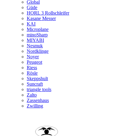
Global
Güde
HORL 3 Rollschleifer
Kasane Messer
KAI
Microplane
minoSharp
MIYABI
Nesmuk
Nordklinge
Noyer
Peugeot
Riess
Rösle
Skeppshult
Suncraft
triangle tools
Zalto
Zassenhaus
Zwilling