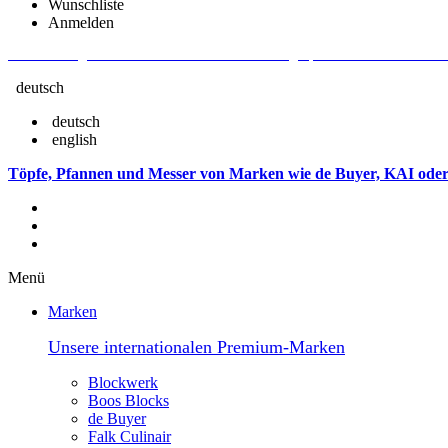
Wunschliste
Anmelden
Aktuelle Fragen und Antworten rund um Bestellungen, Lieferzeiten u.v.m. - V
deutsch
deutsch
english
Töpfe, Pfannen und Messer von Marken wie de Buyer, KAI oder
Menü
Marken
Unsere internationalen Premium-Marken
Blockwerk
Boos Blocks
de Buyer
Falk Culinair