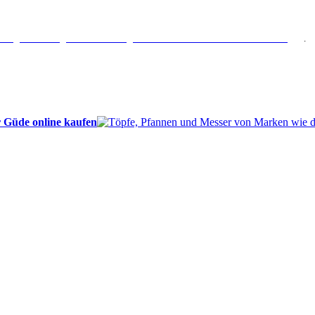
erlängertes Rückgaberecht: 30 Tage – Weitere Informationen erhalten Sie
hier
.
 Güde online kaufen