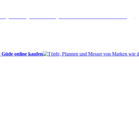
erlängertes Rückgaberecht: 30 Tage – Weitere Informationen erhalten Sie
hier
.
 Güde online kaufen