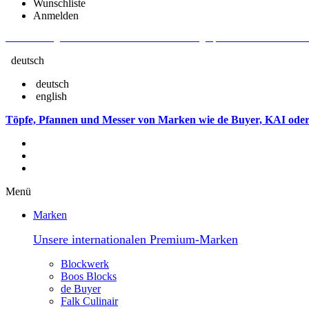
Wunschliste
Anmelden
Aktuelle Fragen und Antworten rund um Bestellungen, Lieferzeiten u.v.m. - V
deutsch
deutsch
english
Töpfe, Pfannen und Messer von Marken wie de Buyer, KAI oder
Menü
Marken
Unsere internationalen Premium-Marken
Blockwerk
Boos Blocks
de Buyer
Falk Culinair