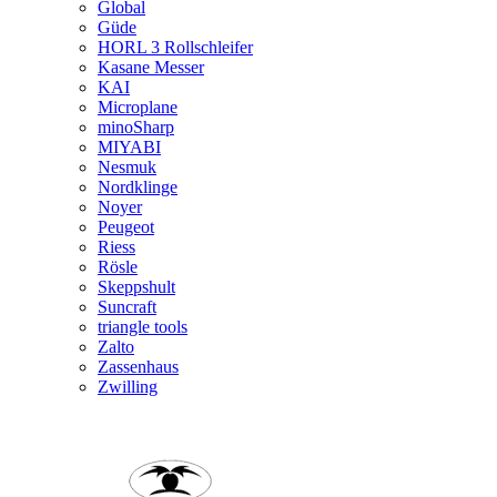
Global
Güde
HORL 3 Rollschleifer
Kasane Messer
KAI
Microplane
minoSharp
MIYABI
Nesmuk
Nordklinge
Noyer
Peugeot
Riess
Rösle
Skeppshult
Suncraft
triangle tools
Zalto
Zassenhaus
Zwilling