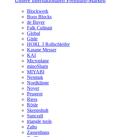
Unsere internationalen Premium-Marken
Blockwerk
Boos Blocks
de Buyer
Falk Culinair
Global
Güde
HORL 3 Rollschleifer
Kasane Messer
KAI
Microplane
minoSharp
MIYABI
Nesmuk
Nordklinge
Noyer
Peugeot
Riess
Rösle
Skeppshult
Suncraft
triangle tools
Zalto
Zassenhaus