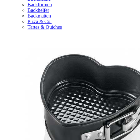
Backformen
Backhelfer
Backmatten
Pizza & Co.
Tartes & Quiches