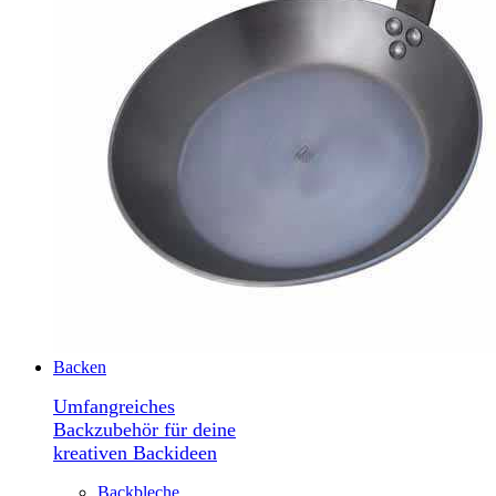
Backen
Umfangreiches
Backzubehör für deine
kreativen Backideen
Backbleche