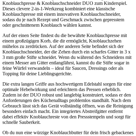
Knoblauchpresse & Knoblauchschneider DUO zum Kinderspiel.
Dieses clevere 2-in-1-Werkzeug kombiniert eine klassische
Knoblauchpresse mit einem innovativen Knoblauchschneider,
sodass du je nach Rezept und Geschmack zwischen gepresstem
oder geschnittenem Knoblauch wählen kannst.
Auf der einen Seite findest du die bewährte Knoblauchpresse mit
einem großzügigen Korb, die dir ermöglicht, Knoblauchzehen
mühelos zu zerdrücken. Auf der anderen Seite befindet sich der
Knoblauchschneider, der die Zehen durch ein scharfes Gitter in 3 x
3 mm große Stifte schneidet. Wenn du während des Schneidens mit
einem Messer am Gitter entlangfährst, kannst du die Stifte sogar in
feine Würfel verwandeln – ideal für Saucen, Dressings oder als
Topping für deine Lieblingsgerichte.
Die extra langen Griffe aus hochwertigem Edelstahl sorgen für eine
optimale Hebelwirkung und erleichtern das Pressen erheblich.
Zudem ist der DUO robust und langlebig konstruiert, sodass er den
Anforderungen des Küchenalltags problemlos standhält. Nach dem
Gebrauch lässt sich das Gerät vollständig öffnen, was die Reinigung
besonders einfach macht. Ein integriertes Abstreifgitter entfernt
dabei effektiv Knoblauchreste von den Pressstempeln und sorgt für
schnelle Sauberkeit.
Ob du nun eine würzige Knoblauchbutter für dein frisch gebackenes