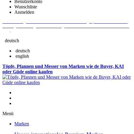
Benutzerkonto
Wunschliste
Anmelden
Aktuelle Fragen und Antworten rund um Bestellungen, Lieferzeiten u.v.m. -
Verlängertes Rückgaberecht: 30 Tage – Weitere Informationen erhalten Sie
hier
.
deutsch
deutsch
english
Töpfe, Pfannen und Messer von Marken wie de Buyer, KAI
oder Güde online kaufen
Menü
Marken