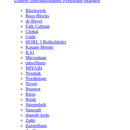
Unsere internationalen Premium-Marken
Blockwerk
Boos Blocks
de Buyer
Falk Culinair
Global
Güde
HORL 3 Rollschleifer
Kasane Messer
KAI
Microplane
minoSharp
MIYABI
Nesmuk
Nordklinge
Noyer
Peugeot
Riess
Rösle
Skeppshult
Suncraft
triangle tools
Zalto
Zassenhaus