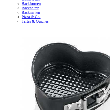
Backformen
Backhelfer
Backmatten
Pizza & Co.
Tartes & Quiches