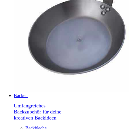
Backen
Umfangreiches
Backzubehör für deine
kreativen Backideen
Backbleche