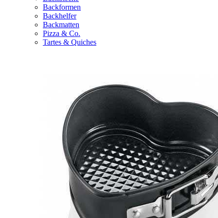
Backformen
Backhelfer
Backmatten
Pizza & Co.
Tartes & Quiches