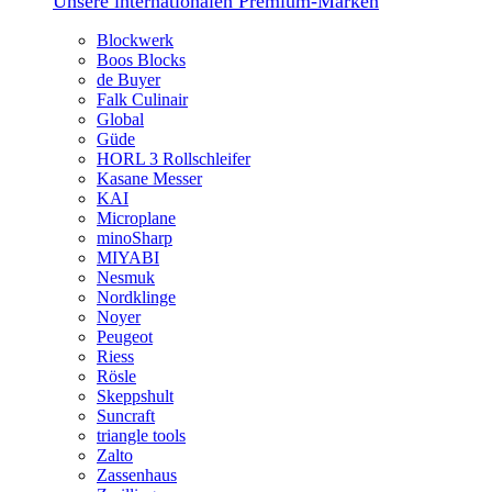
Unsere internationalen Premium-Marken
Blockwerk
Boos Blocks
de Buyer
Falk Culinair
Global
Güde
HORL 3 Rollschleifer
Kasane Messer
KAI
Microplane
minoSharp
MIYABI
Nesmuk
Nordklinge
Noyer
Peugeot
Riess
Rösle
Skeppshult
Suncraft
triangle tools
Zalto
Zassenhaus