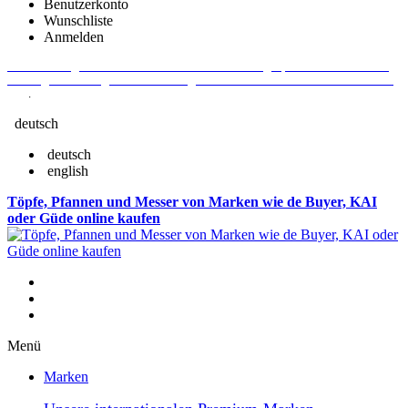
Benutzerkonto
Wunschliste
Anmelden
Aktuelle Fragen und Antworten rund um Bestellungen, Lieferzeiten u.v.m. -
Verlängertes Rückgaberecht: 30 Tage – Weitere Informationen erhalten Sie
hier
.
deutsch
deutsch
english
Töpfe, Pfannen und Messer von Marken wie de Buyer, KAI
oder Güde online kaufen
Menü
Marken