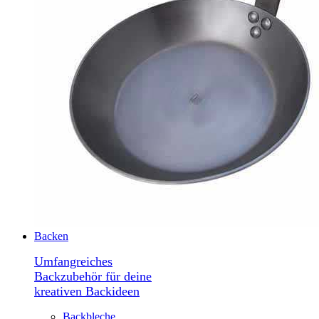
Backen
Umfangreiches
Backzubehör für deine
kreativen Backideen
Backbleche