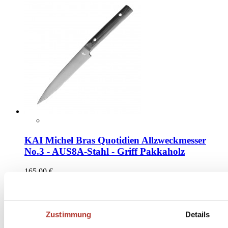
KAI Michel Bras Quotidien Allzweckmesser
No.3 - AUS8A-Stahl - Griff Pakkaholz
165,00 €
Inkl. 19% MwSt.
,
zzgl.
Versandkosten
Lieferzeit: 3 Wochen
(in Deutschland / international abweichend)
Zustimmung
Details
In den Warenkorb