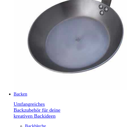
Backen
Umfangreiches
Backzubehör für deine
kreativen Backideen
Backbleche