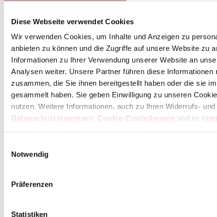
Diese Webseite verwendet Cookies
Wir verwenden Cookies, um Inhalte und Anzeigen zu personal
anbieten zu können und die Zugriffe auf unsere Website zu 
Informationen zu Ihrer Verwendung unserer Website an unse
Analysen weiter. Unsere Partner führen diese Informationen
zusammen, die Sie ihnen bereitgestellt haben oder die sie 
gesammelt haben. Sie geben Einwilligung zu unseren Cookie
nutzen. Weitere Informationen, auch zu Ihren Widerrufs- und
Datenschutzhinweisen
,
Cookie-Einstellungen
und im
Imp
Einwilligungsauswahl
KAI Seki Magoroku Composite Allzweckmesser
Notwendig
15 cm - VG-10 Stahl - Griff Pakkaholz
199,00 €
Präferenzen
Inkl. 19% MwSt.
,
zzgl.
Versandkosten
Lieferzeit: vorrätig = 1*-3 Tage
(in Deutschland / international abweichend)
Statistiken