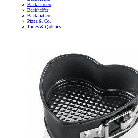
Backformen
Backhelfer
Backmatten
Pizza & Co.
Tartes & Quiches