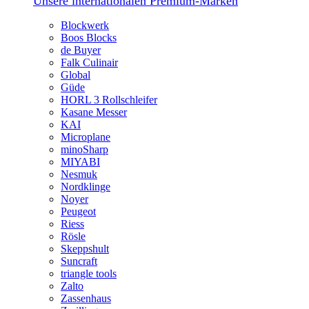
Unsere internationalen Premium-Marken
Blockwerk
Boos Blocks
de Buyer
Falk Culinair
Global
Güde
HORL 3 Rollschleifer
Kasane Messer
KAI
Microplane
minoSharp
MIYABI
Nesmuk
Nordklinge
Noyer
Peugeot
Riess
Rösle
Skeppshult
Suncraft
triangle tools
Zalto
Zassenhaus