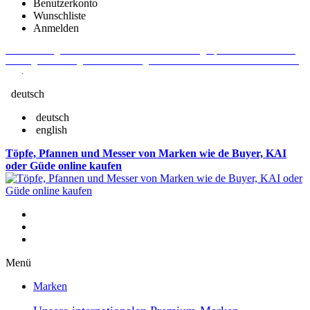
Benutzerkonto
Wunschliste
Anmelden
Aktuelle Fragen und Antworten rund um Bestellungen, Lieferzeiten u.v.m. -
Verlängertes Rückgaberecht: 30 Tage – Weitere Informationen erhalten Sie
hier
.
deutsch
deutsch
english
Töpfe, Pfannen und Messer von Marken wie de Buyer, KAI
oder Güde online kaufen
Menü
Marken